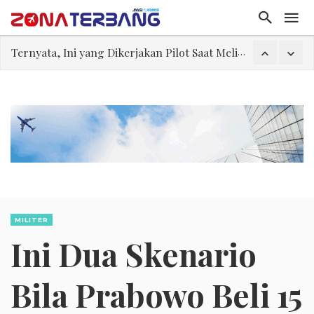
Ternyata, Ini yang Dikerjakan Pilot Saat Melintas di Atas Samudera
Rajkumari Kaikeyi
Edy Mulyadi: Terlalu Lebay Narasi Nyawa Jenderal Listyo Hendak Dihabisi
Peluncuran Buku Sumitro, Mukit Hendrayatno Dorong Pengusaha Nasional Jadi Pilar Kedaulatan Ekonomi
Iran: Jalur Alternatif Selat Hormuz Telah Disepakati
Begini Cara Kerja Kabin, Hingga Penumpang Bisa Nyaman Selama Penerbangan
Embraer C-390 Millennium Opsi yang Dapat Diterima Secara Geopolitik
MILITER
Ini Dua Skenario
Bila Prabowo Beli 15