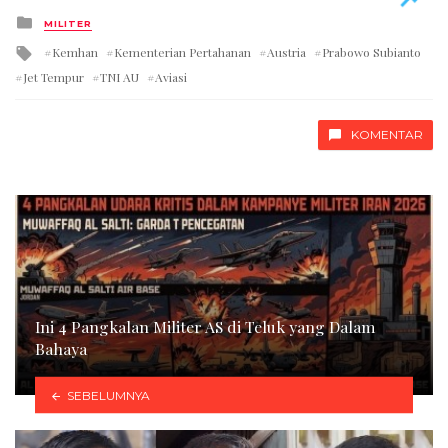
Posted
MILITER
in
Tagged
Kemhan
Kementerian Pertahanan
Austria
Prabowo Subianto
with
Jet Tempur
TNI AU
Aviasi
KOMENTAR
Ini 4 Pangkalan Militer AS di Teluk yang Dalam
Bahaya
SEBELUMNYA