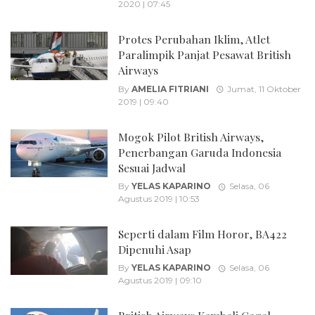
2020 | 07:45
Protes Perubahan Iklim, Atlet
Paralimpik Panjat Pesawat British
Airways
By
AMELIA FITRIANI
Jumat, 11 Oktober
2019 | 09:40
Mogok Pilot British Airways,
Penerbangan Garuda Indonesia
Sesuai Jadwal
By
YELAS KAPARINO
Selasa, 06
Agustus 2019 | 10:53
Seperti dalam Film Horor, BA422
Dipenuhi Asap
By
YELAS KAPARINO
Selasa, 06
Agustus 2019 | 09:10