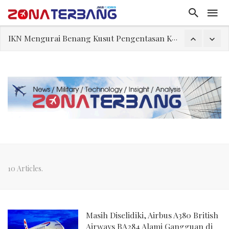
IKN Mengurai Benang Kusut Pengentasan Kemiskinan
Orde Pagar
Dody Hanggodo, Bekerja Tanpa Riuh Tepuk Tangan
IKN GarisBawahi Tiga Wajah Kemiskinan di Indonesia
Teguh Bela Prabowo soal Senjata Nuklir Iran, Situasi Hipotetikal “Game Theory”
Rajkumari Kaikeyi
Ketika Intelektualitas Kehilangan Kemanusiaan
IKN Mengurai Benang Kusut Pengentasan Kemiskinan
10 Articles.
Masih Diselidiki, Airbus A380 British
Airways BA284 Alami Gangguan di