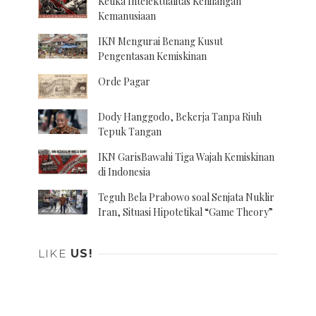
Ketika Intelektualitas Kehilangan
Kemanusiaan
IKN Mengurai Benang Kusut
Pengentasan Kemiskinan
Orde Pagar
Dody Hanggodo, Bekerja Tanpa Riuh
Tepuk Tangan
IKN GarisBawahi Tiga Wajah Kemiskinan
di Indonesia
Teguh Bela Prabowo soal Senjata Nuklir
Iran, Situasi Hipotetikal “Game Theory”
LIKE
US!