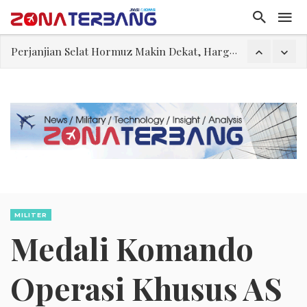
Pakar: Ekonomi Dekati Titik Hancur, Presiden: Tekanan Asing Jadi Pemicu Krisis
Gegara Stok Amunisi dan Rudal Menipis, Hubungan Presiden dan Menhan Dilaporkan Retak
Filsafat “Toy Story”
Abdul El-Sayed Selangkah Lagi Menuju Senat AS
Tiongkok Pamerkan Jet Pembom H-6N
Masuki Fase Penting, Ini Posisi Iran, AS, dan Oman dalam Perjanjian Selat Hormuz
Perjanjian Selat Hormuz Makin Dekat, Harga Minyak Mentah Melonjak Akibat Serangan Terbaru Houthi
MILITER
Medali Komando
Operasi Khusus AS