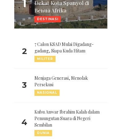
1
Dekat Kota Spanyol di
Benua Afrika
DESTINASI
7 Calon KSAD Mulai Digadang-
2
gadang, Siapa Kuda Hitam
MILITER
Menjaga Generasi, Menolak
3
Persekusi
NASIONAL
Kubu Anwar Ibrahim Kalah dalam
Pemungutan Suara di Negeri
4
Sembilan
DUNIA