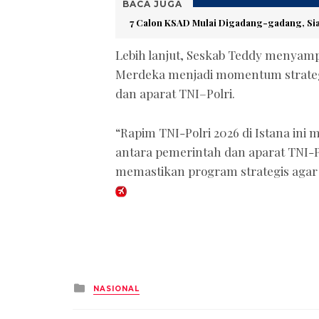
BACA JUGA
7 Calon KSAD Mulai Digadang-gadang, Si
Lebih lanjut, Seskab Teddy menyamp
Merdeka menjadi momentum strategi
dan aparat TNI–Polri.
“Rapim TNI-Polri 2026 di Istana in
antara pemerintah dan aparat TNI-Po
memastikan program strategis agar b
Posted
NASIONAL
in