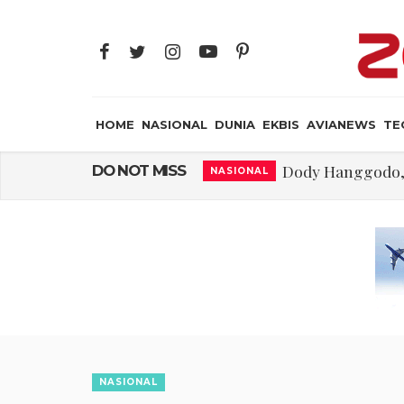
HOME
NASIONAL
DUNIA
EKBIS
AVIANEWS
TE
Dody Hanggodo,
DO NOT MISS
NASIONAL
IKN GarisBawahi
NASIONAL
Teguh Bela Prabowo 
DUNIA
Kearifan Di
JAYA SUPRANA
Belajar dari kal
NASIONAL
IKN Mengurai Bena
EKBIS
Orde Pagar
JAYA SUPRANA
NASIONAL