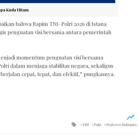
apa Kuda Hitam
aikan bahwa Rapim TNI–Polri 2026 di Istana
s penguatan visi bersama antara pemerintah
i menjadi momentum penguatan visi bersama
lri dalam menjaga stabilitas negara, sekaligus
erjalan cepat, tepat, dan efektif,” pungkasnya.
Tagged
TNI
Polri
Prabowo Subianto
with