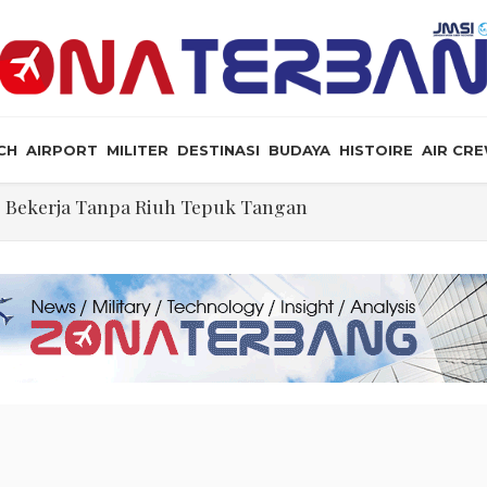
CH
AIRPORT
MILITER
DESTINASI
BUDAYA
HISTOIRE
AIR CR
 Bekerja Tanpa Riuh Tepuk Tangan
 Tiga Wajah Kemiskinan di Indonesia
soal Senjata Nuklir Iran, Situasi Hipotetikal “Game Th
ogenes
ah 3-0 dengan Vietnam: Sepak Bola Tidak Mengenal Jalan
ng Kusut Pengentasan Kemiskinan