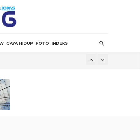
EW
GAYA HIDUP
FOTO
INDEKS
eory”
 Pintas