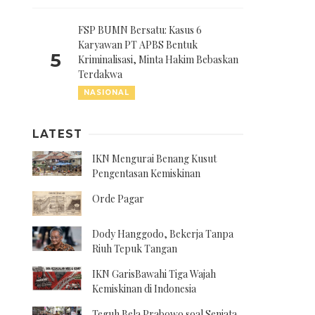
FSP BUMN Bersatu: Kasus 6
Karyawan PT APBS Bentuk
5
Kriminalisasi, Minta Hakim Bebaskan
Terdakwa
NASIONAL
LATEST
IKN Mengurai Benang Kusut
Pengentasan Kemiskinan
Orde Pagar
Dody Hanggodo, Bekerja Tanpa
Riuh Tepuk Tangan
IKN GarisBawahi Tiga Wajah
Kemiskinan di Indonesia
Teguh Bela Prabowo soal Senjata