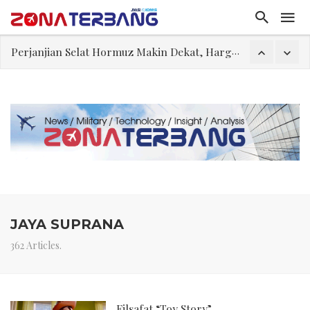
Perjanjian Selat Hormuz Makin Dekat, Harga Minyak Mentah Melonjak Akibat Serangan Terbaru Houthi
Pakar: Ekonomi Dekati Titik Hancur, Presiden: Tekanan Asing Jadi Pemicu Krisis
Gegara Stok Amunisi dan Rudal Menipis, Hubungan Presiden dan Menhan Dilaporkan Retak
Filsafat “Toy Story”
Abdul El-Sayed Selangkah Lagi Menuju Senat AS
Tiongkok Pamerkan Jet Pembom H-6N
Masuki Fase Penting, Ini Posisi Iran, AS, dan Oman dalam Perjanjian Selat Hormuz
JAYA SUPRANA
362 Articles.
Filsafat “Toy Story”