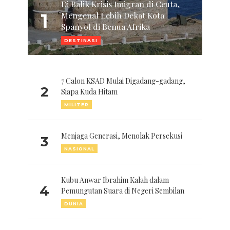
Di Balik Krisis Imigran di Ceuta,
1
Mengenal Lebih Dekat Kota
Spanyol di Benua Afrika
DESTINASI
7 Calon KSAD Mulai Digadang-gadang,
2
Siapa Kuda Hitam
MILITER
Menjaga Generasi, Menolak Persekusi
3
NASIONAL
Kubu Anwar Ibrahim Kalah dalam
4
Pemungutan Suara di Negeri Sembilan
DUNIA