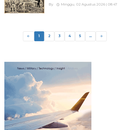
By
Minggu, 02 Agustus 2026 | 08:47
Posts
navigation
1
2
3
4
5
...