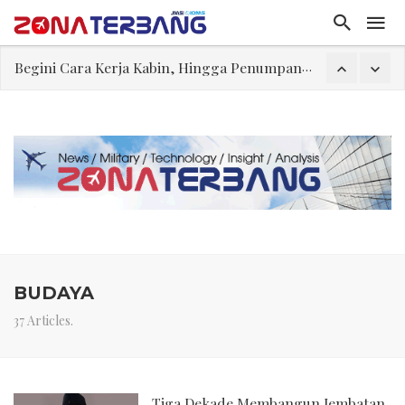
Begini Cara Kerja Kabin, Hingga Penumpang Bisa Nyaman Selama Penerbangan
Embraer C-390 Millennium Opsi yang Dapat Diterima Secara Geopolitik
Ternyata, Ini yang Dikerjakan Pilot Saat Melintas di Atas Samudera
Rajkumari Kaikeyi
Edy Mulyadi: Terlalu Lebay Narasi Nyawa Jenderal Listyo Hendak Dihabisi
Abdul El-Sayed Selangkah Lagi Menuju Senat AS
Iran: Jalur Alternatif Selat Hormuz Telah Disepakati
BUDAYA
37 Articles.
Tiga Dekade Membangun Jembatan