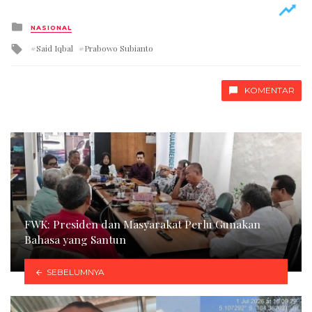
Posted
NASIONAL
in
Tagged
Said Iqbal
Prabowo Subianto
with
KOMENTAR
FWK: Presiden dan Masyarakat Perlu Gunakan
Bahasa yang Santun
SEBELUMNYA