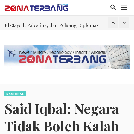
El-Sayed, Palestina, dan Peluang Diplomasi Prabowo
FWK: Presiden dan Masyarakat Perlu Gunakan Bahasa yang Santun
Dua Pesawat Nyaris Tabrakan di Haneda
Trump Batasi Hak Kewarganegaraan Lewat Kelahiran dan Larang “Wisata Bersalin”
Sjafrie Sjamsoeddin: Jangan Sakiti Hati Rakyat
Asal Muasal Ilmu Politik
Gangguan Kontrol Lalin Udara Kacaukan Widwest
NASIONAL
Said Iqbal: Negara
Tidak Boleh Kalah