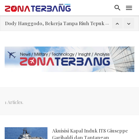
Dody Hanggodo, Bekerja Tanpa Riuh Tepuk Tangan
IKN GarisBawahi Tiga Wajah Kemiskinan di Indonesia
Teguh Bela Prabowo soal Senjata Nuklir Iran, Situasi Hipotetikal “Game Theory”
Kearifan Diogenes
Belajar dari kalah 3-0 dengan Vietnam: Sepak Bola Tidak Mengenal Jalan Pintas
IKN Mengurai Benang Kusut Pengentasan Kemiskinan
Orde Pagar
1 Articles.
Akuisisi Kapal Induk ITS Giuseppe
Garibaldi dan Tantangan