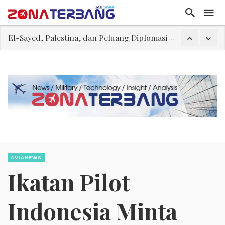
FWK: Presiden dan Masyarakat Perlu Gunakan Bahasa yang Santun
Dua Pesawat Nyaris Tabrakan di Haneda
Trump Batasi Hak Kewarganegaraan Lewat Kelahiran dan Larang “Wisata Bersalin”
Megaproyek Panas Bumi PT Star Energy Dikeluhkan Warga Lampung Barat, Rumah Rusak hingga Dugaan Pelanggaran Lingkungan
Asal Muasal Ilmu Politik
Gangguan Kontrol Lalin Udara Kacaukan Widwest
El-Sayed, Palestina, dan Peluang Diplomasi Prabowo
AVIANEWS
Ikatan Pilot
Indonesia Minta