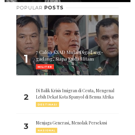
POPULAR
POSTS
7 Calon KSAD Mulai Digadang-
1
gadang, Siapa Kuda Hitam
MILITER
Di Balik Krisis Imigran di Ceuta, Mengenal
2
Lebih Dekat Kota Spanyol di Benua Afrika
DESTINASI
Menjaga Generasi, Menolak Persekusi
3
NASIONAL