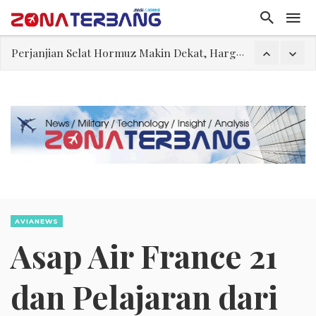
Pakar: Ekonomi Dekati Titik Hancur, Presiden: Tekanan Asing Jadi Pemicu Krisis
Gegara Stok Amunisi dan Rudal Menipis, Hubungan Presiden dan Menhan Dilaporkan Retak
Filsafat “Toy Story”
Abdul El-Sayed Selangkah Lagi Menuju Senat AS
Tiongkok Pamerkan Jet Pembom H-6N
Masuki Fase Penting, Ini Posisi Iran, AS, dan Oman dalam Perjanjian Selat Hormuz
Perjanjian Selat Hormuz Makin Dekat, Harga Minyak Mentah Melonjak Akibat Serangan Terbaru Houthi
AVIANEWS
Asap Air France 21
dan Pelajaran dari