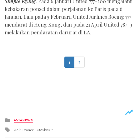
Simple Flying
. Pada 6 Januari United 777-200 mengalami
kebakaran ponsel dalam perjalanan ke Paris pada 6
Januari. Lalu pada 5 Februari, United Airlines Boeing 777
mendarat di Hong Kong, dan pada 21 April United 787-9
melakukan pendaratan darurat di LA.
1
2
Posted
AVIANEWS
in
Tagged
Air France
Swissair
with