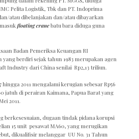
ditampung dalam rekening PT. MGGS, diduga
IMC Pelita Logistik, Tbk dan PT. Indoprima
dan/atau dibelanjakan dan/atau dibayarkan
ermasuk
floating crane
batu bara diduga guna
ksaan Badan Pemeriksa Keuangan RI
 yang berdiri sejak tahun 1983 merupakan agen
ft Industry dari China senilai Rp2,13 triliun.
7 hingga 2011 mengalami kerugian sebesar Rp56
0 jatuh di perairan Kaimana, Papua Barat yang
ei 2011.
ing berkesesuaian, dugaan tindak pidana korupsi
lian 15 unit pesawat MA60, yang merugikan
sebut, dikualifisir melanggar UU No. 31 Tahun