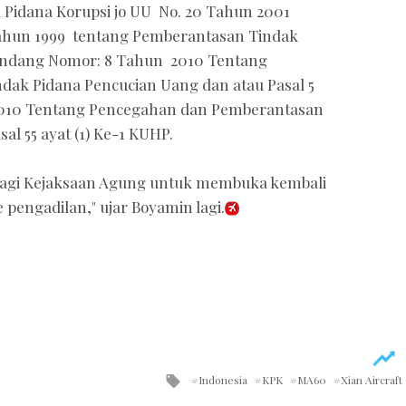
 Pidana Korupsi jo UU No. 20 Tahun 2001
Tahun 1999 tentang Pemberantasan Tindak
-Undang Nomor: 8 Tahun 2010 Tentang
ak Pidana Pencucian Uang dan atau Pasal 5
10 Tentang Pencegahan dan Pemberantasan
al 55 ayat (1) Ke-1 KUHP.
bagi Kejaksaan Agung untuk membuka kembali
 pengadilan," ujar Boyamin lagi.
Tagged
Indonesia
KPK
MA60
Xian Aircraft
with