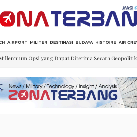
CH
AIRPORT
MILITER
DESTINASI
BUDAYA
HISTOIRE
AIR CR
ng Dikerjakan Pilot Saat Melintas di Atas Samudera
ikeyi
lalu Lebay Narasi Nyawa Jenderal Listyo Hendak Dihabis
 Sumitro, Mukit Hendrayatno Dorong Pengusaha Nasional 
tif Selat Hormuz Telah Disepakati
Kabin, Hingga Penumpang Bisa Nyaman Selama Penerba
illennium Opsi yang Dapat Diterima Secara Geopoliti