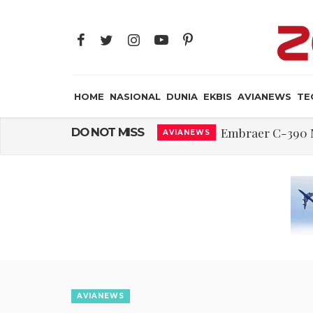
HOME
NASIONAL
DUNIA
EKBIS
AVIANEWS
TE
Ternyata, Ini ya
DO NOT MISS
AIR CREW
Rajkumari Ka
JAYA SUPRANA
Edy Mulyadi: Ter
NASIONAL
Peluncuran Buku
NASIONAL
Iran: Jalur Alterna
DUNIA
Begini Cara Kerja 
TECH
Embraer C-390 M
AVIANEWS
AVIANEWS