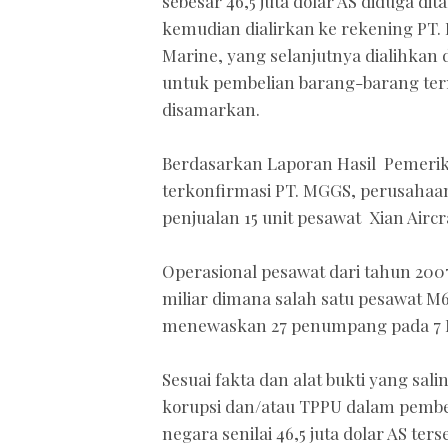
sebesar 46,5 juta dolar AS diduga 
kemudian dialirkan ke rekening PT. 
Marine, yang selanjutnya dialihkan 
untuk pembelian barang-barang t
disamarkan.
Berdasarkan Laporan Hasil Pemeri
terkonfirmasi PT. MGGS, perusahaan
penjualan 15 unit pesawat Xian Aircra
Operasional pesawat dari tahun 200
miliar dimana salah satu pesawat M6
menewaskan 27 penumpang pada 7 M
Sesuai fakta dan alat bukti yang sal
korupsi dan/atau TPPU dalam pembe
negara senilai 46,5 juta dolar AS ter