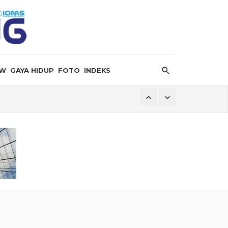
EW
GAYA HIDUP
FOTO
INDEKS
i
Jadi Pilar Kedaulatan Ekonomi
ngan
k