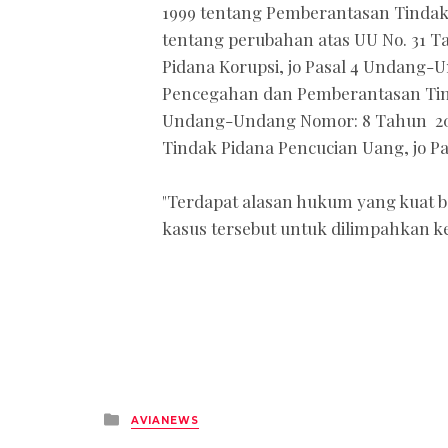
1999 tentang Pemberantasan Tindak
tentang perubahan atas UU No. 31 
Pidana Korupsi, jo Pasal 4 Undang
Pencegahan dan Pemberantasan Tind
Undang-Undang Nomor: 8 Tahun 20
Tindak Pidana Pencucian Uang, jo Pas
"Terdapat alasan hukum yang kuat 
kasus tersebut untuk dilimpahkan ke
Posted
AVIANEWS
in