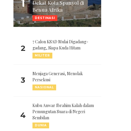
1
Dekat Kota Spanyol di
Benua Afrika
DESTINASI
7 Calon KSAD Mulai Digadang-
2
gadang, Siapa Kuda Hitam
MILITER
Menjaga Generasi, Menolak
3
Persekusi
NASIONAL
Kubu Anwar Ibrahim Kalah dalam
Pemungutan Suara di Negeri
4
Sembilan
DUNIA