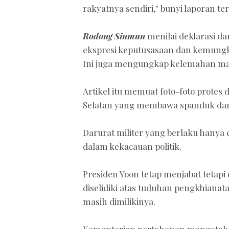
rakyatnya sendiri," bunyi laporan t
Rodong Sinmun
menilai deklarasi da
ekspresi keputusasaan dan kemungkin
Ini juga mengungkap kelemahan mas
Artikel itu memuat foto-foto protes
Selatan yang membawa spanduk dan 
Darurat militer yang berlaku hany
dalam kekacauan politik.
Presiden Yoon tetap menjabat tetap
diselidiki atas tuduhan pengkhianat
masih dimilikinya.