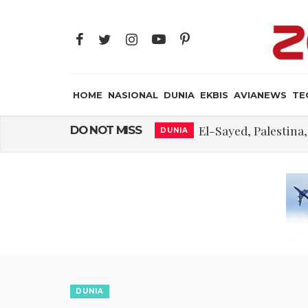
HOME
NASIONAL
DUNIA
EKBIS
AVIANEWS
TE
El-Sayed, Palestin
DO NOT MISS
DUNIA
FWK: Presiden d
NASIONAL
Dua Pesawat Nya
AVIANEWS
Trump Batasi Hak K
DUNIA
Megaproyek Panas Bu
NASIONAL
Asal Muasal 
JAYA SUPRANA
Gangguan Kontr
AVIANEWS
DUNIA