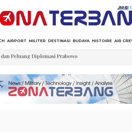
CH
AIRPORT
MILITER
DESTINASI
BUDAYA
HISTOIRE
AIR CR
a, dan Peluang Diplomasi Prabowo
an Masyarakat Perlu Gunakan Bahasa yang Santun
ris Tabrakan di Haneda
ewarganegaraan Lewat Kelahiran dan Larang “Wisata B
mi PT Star Energy Dikeluhkan Warga Lampung Barat, Rumah Rusak h
Ilmu Politik
ol Lalin Udara Kacaukan Widwest