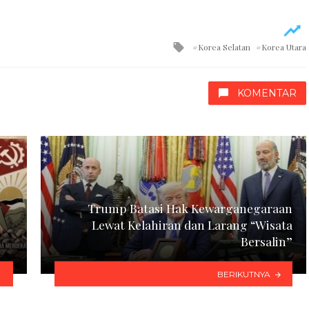
Tagged
Korea Selatan
Korea Utara
with
KOMENTAR
Trump Batasi Hak Kewarganegaraan
Lewat Kelahiran dan Larang “Wisata
Bersalin”
BERIKUTNYA