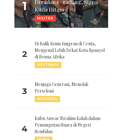
Digadang-gadang, Siapa
1
Kuda Hitam
MILITER
Di Balik Krisis Imigran di Ceuta,
Mengenal Lebih Dekat Kota Spanyol
2
di Benua Afrika
DESTINASI
Menjaga Generasi, Menolak
3
Persekusi
NASIONAL
Kubu Anwar Ibrahim Kalah dalam
Pemungutan Suara di Negeri
4
Sembilan
DUNIA