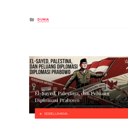
Posted
DUNIA
in
El-Sayed, Palestina, dan Peluang
Diplomasi Prabowo
SEBELUMNYA