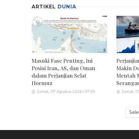
ARTIKEL
DUNIA
Masuki Fase Penting, Ini
Perjanji
Posisi Iran, AS, dan Oman
Makin De
dalam Perjanjian Selat
Mentah M
Hormuz
Serangan
Jumat, 07 Agustus 2026 | 07:09
Jumat, 07
Sel