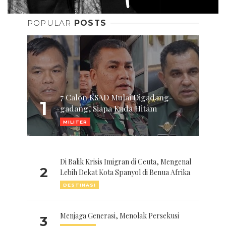
POPULAR
POSTS
7 Calon KSAD Mulai Digadang-
1
gadang, Siapa Kuda Hitam
MILITER
Di Balik Krisis Imigran di Ceuta, Mengenal
2
Lebih Dekat Kota Spanyol di Benua Afrika
DESTINASI
Menjaga Generasi, Menolak Persekusi
3