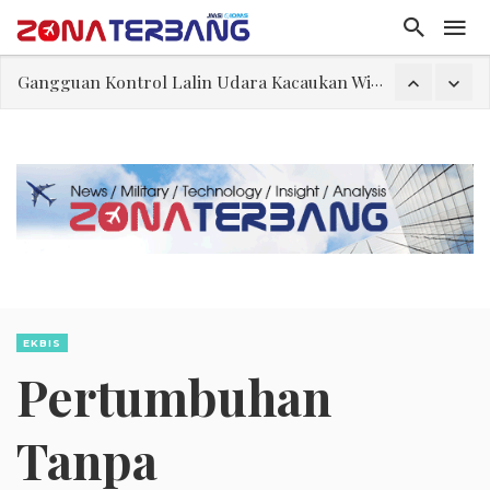
El-Sayed, Palestina, dan Peluang Diplomasi Prabowo
FWK: Presiden dan Masyarakat Perlu Gunakan Bahasa yang Santun
Dua Pesawat Nyaris Tabrakan di Haneda
Trump Batasi Hak Kewarganegaraan Lewat Kelahiran dan Larang “Wisata Bersalin”
Sjafrie Sjamsoeddin: Jangan Sakiti Hati Rakyat
Asal Muasal Ilmu Politik
Gangguan Kontrol Lalin Udara Kacaukan Widwest
EKBIS
Pertumbuhan
Tanpa