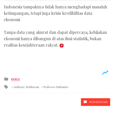
Indonesia tampaknya tidak hanya menghadapi masalah
ketimpangan, tetapi juga krisis kredibilitas data
ekonomi.
Tanpa data yang akurat dan dapat dipercaya, kebijakan
ekonomi hanya dibangun di atas ilusi statistik, bukan
realitas kesejahteraan rakyat.
Posted
EKBIS
in
Tagged
Anthony Budiawan
Prabowo Subianto
with
KOMENTAR