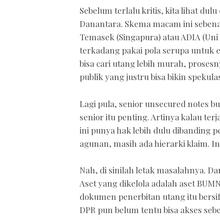
Sebelum terlalu kritis, kita lihat d
Danantara. Skema macam ini sebenar
Temasek (Singapura) atau ADIA (Uni 
terkadang pakai pola serupa untuk e
bisa cari utang lebih murah, proses
publik yang justru bisa bikin spekulasi
Lagi pula, senior unsecured notes buk
senior itu penting. Artinya kalau 
ini punya hak lebih dulu dibanding 
agunan, masih ada hierarki klaim. In
Nah, di sinilah letak masalahnya. D
Aset yang dikelola adalah aset BUM
dokumen penerbitan utang itu bersifa
DPR pun belum tentu bisa akses sebe