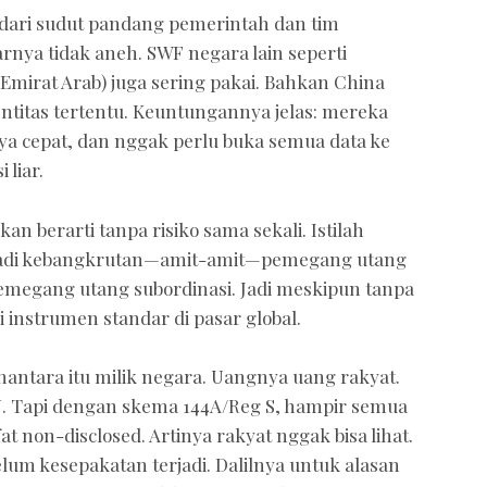
ulu dari sudut pandang pemerintah dan tim
nya tidak aneh. SWF negara lain seperti
Emirat Arab) juga sering pakai. Bahkan China
ntitas tertentu. Keuntungannya jelas: mereka
nya cepat, dan nggak perlu buka semua data ke
 liar.
an berarti tanpa risiko sama sekali. Istilah
terjadi kebangkrutan—amit-amit—pemegang utang
pemegang utang subordinasi. Jadi meskipun tanpa
i instrumen standar di pasar global.
anantara itu milik negara. Uangnya uang rakyat.
N. Tapi dengan skema 144A/Reg S, hampir semua
t non-disclosed. Artinya rakyat nggak bisa lihat.
lum kesepakatan terjadi. Dalilnya untuk alasan