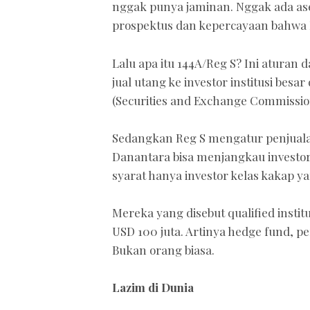
nggak punya jaminan. Nggak ada ase
prospektus dan kepercayaan bahwa 
Lalu apa itu 144A/Reg S? Ini aturan
jual utang ke investor institusi besa
(Securities and Exchange Commission
Sedangkan Reg S mengatur penjualan 
Danantara bisa menjangkau investor 
syarat hanya investor kelas kakap ya
Mereka yang disebut qualified instit
USD 100 juta. Artinya hedge fund, p
Bukan orang biasa.
Lazim di Dunia