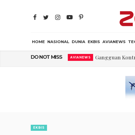
HOME
NASIONAL
DUNIA
EKBIS
AVIANEWS
TE
Gangguan Kontr
DO NOT MISS
AVIANEWS
El-Sayed, Palestin
DUNIA
FWK: Presiden d
NASIONAL
Dua Pesawat Nya
AVIANEWS
Trump Batasi Hak K
DUNIA
Sjafrie Sjamsoeddi
MILITER
Asal Muasal 
JAYA SUPRANA
EKBIS