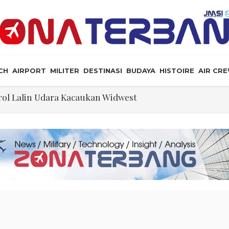
CH
AIRPORT
MILITER
DESTINASI
BUDAYA
HISTOIRE
AIR CR
ol Lalin Udara Kacaukan Widwest
a, dan Peluang Diplomasi Prabowo
an Masyarakat Perlu Gunakan Bahasa yang Santun
ris Tabrakan di Haneda
ewarganegaraan Lewat Kelahiran dan Larang “Wisata B
n: Jangan Sakiti Hati Rakyat
Ilmu Politik