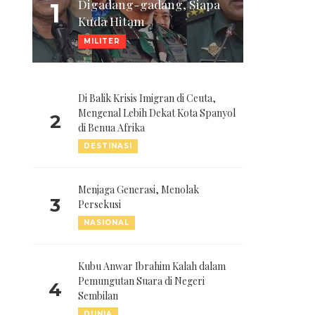
Digadang-gadang, Siapa
1
Kuda Hitam
MILITER
Di Balik Krisis Imigran di Ceuta,
Mengenal Lebih Dekat Kota Spanyol
2
di Benua Afrika
DESTINASI
Menjaga Generasi, Menolak
3
Persekusi
NASIONAL
Kubu Anwar Ibrahim Kalah dalam
Pemungutan Suara di Negeri
4
Sembilan
DUNIA