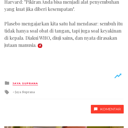
Harvard: "Pikiran Anda bisa menjadi alat penyembuhan
yang kuat jika diberi kesempatan".
Plasebo mengajarkan kita satu hal mendasar: sembuh itu
tidak hanya soal obat di tangan, tapi juga soal keyakinan
di kepala. Diakui WHO, diuji sains, dan nyata dirasakan
jutaan manusia.
Posted
JAYA SUPRANA
in
Tagged
Jaya Suprana
with
KOMENTAR