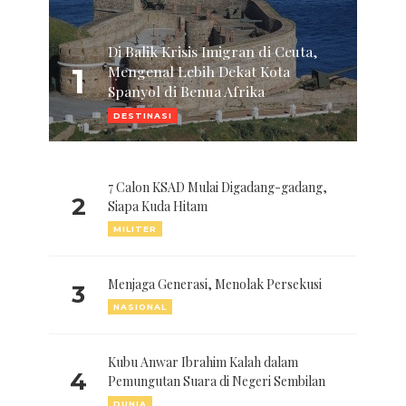
Di Balik Krisis Imigran di Ceuta,
1
Mengenal Lebih Dekat Kota
Spanyol di Benua Afrika
DESTINASI
7 Calon KSAD Mulai Digadang-gadang,
2
Siapa Kuda Hitam
MILITER
Menjaga Generasi, Menolak Persekusi
3
NASIONAL
Kubu Anwar Ibrahim Kalah dalam
4
Pemungutan Suara di Negeri Sembilan
DUNIA