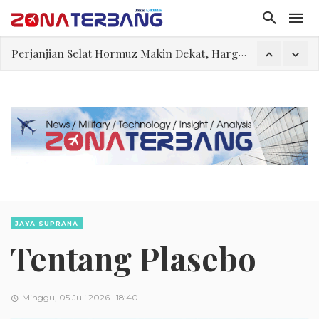
Pakar: Ekonomi Dekati Titik Hancur, Presiden: Tekanan Asing Jadi Pemicu Krisis
Gegara Stok Amunisi dan Rudal Menipis, Hubungan Presiden dan Menhan Dilaporkan Retak
Filsafat “Toy Story”
Abdul El-Sayed Selangkah Lagi Menuju Senat AS
Tiongkok Pamerkan Jet Pembom H-6N
Masuki Fase Penting, Ini Posisi Iran, AS, dan Oman dalam Perjanjian Selat Hormuz
Perjanjian Selat Hormuz Makin Dekat, Harga Minyak Mentah Melonjak Akibat Serangan Terbaru Houthi
JAYA SUPRANA
Tentang Plasebo
Minggu, 05 Juli 2026 | 18:40