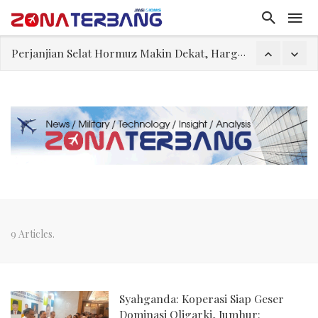
Perjanjian Selat Hormuz Makin Dekat, Harga Minyak Mentah Melonjak Akibat Serangan Terbaru Houthi
Pakar: Ekonomi Dekati Titik Hancur, Presiden: Tekanan Asing Jadi Pemicu Krisis
Gegara Stok Amunisi dan Rudal Menipis, Hubungan Presiden dan Menhan Dilaporkan Retak
Filsafat “Toy Story”
Abdul El-Sayed Selangkah Lagi Menuju Senat AS
Tiongkok Pamerkan Jet Pembom H-6N
Masuki Fase Penting, Ini Posisi Iran, AS, dan Oman dalam Perjanjian Selat Hormuz
9 Articles.
Syahganda: Koperasi Siap Geser
Dominasi Oligarki, Jumhur: