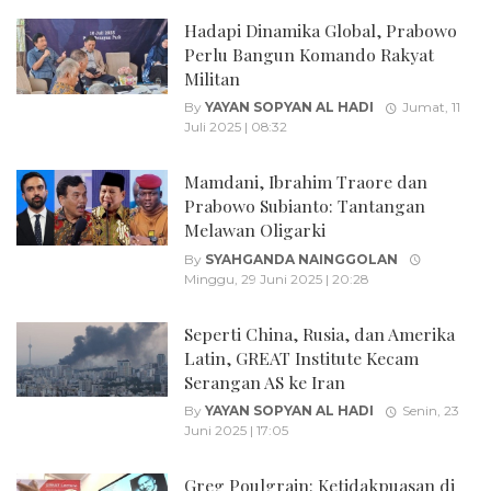
Hadapi Dinamika Global, Prabowo
Perlu Bangun Komando Rakyat
Militan
By
YAYAN SOPYAN AL HADI
Jumat, 11
Juli 2025 | 08:32
Mamdani, Ibrahim Traore dan
Prabowo Subianto: Tantangan
Melawan Oligarki
By
SYAHGANDA NAINGGOLAN
Minggu, 29 Juni 2025 | 20:28
Seperti China, Rusia, dan Amerika
Latin, GREAT Institute Kecam
Serangan AS ke Iran
By
YAYAN SOPYAN AL HADI
Senin, 23
Juni 2025 | 17:05
Greg Poulgrain: Ketidakpuasan di