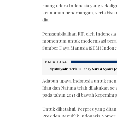
ruang udara Indonesia yang sekali
keamanan penerbangan, serta bisa 
dia.
Pengambilalihan FIR oleh Indonesia i
momentum untuk modernisasi pera
Sumber Daya Manusia (SDM) Indones
BACA JUGA
Edy Mulyadi: Terlalu Lebay Narasi Nyawa J
Adapun upaya Indonesia untuk menga
Riau dan Natuna telah dilakukan seja
pada tahun 2015 di bawah kepemimp
Untuk diketahui, Perpres yang ditan
Presiden Republik Indonesia Nomor