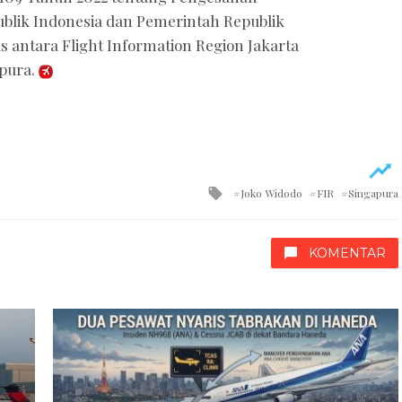
blik Indonesia dan Pemerintah Republik
 antara Flight Information Region Jakarta
apura.
Tagged
Joko Widodo
FIR
Singapura
with
KOMENTAR