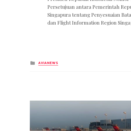
Persetujuan antara Pemerintah Repu
Singapura tentang Penyesuaian Batas
dan Flight Information Region Sing
Posted
AVIANEWS
in