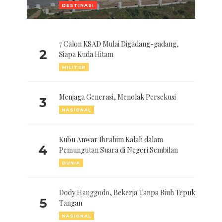
DESTINASI
7 Calon KSAD Mulai Digadang-gadang,
2
Siapa Kuda Hitam
MILITER
Menjaga Generasi, Menolak Persekusi
3
NASIONAL
Kubu Anwar Ibrahim Kalah dalam
4
Pemungutan Suara di Negeri Sembilan
DUNIA
Dody Hanggodo, Bekerja Tanpa Riuh Tepuk
5
Tangan
NASIONAL