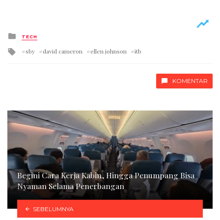
Posted
TECH
in
Tagged
sby
david cameron
ellen johnson
itb
with
KOMENTAR
Begini Cara Kerja Kabin, Hingga Penumpang Bisa
Nyaman Selama Penerbangan
SEBELUMNYA