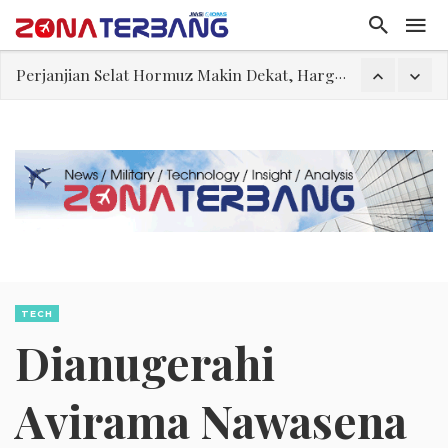
Pakar: Ekonomi Dekati Titik Hancur, Presiden: Tekanan Asing Jadi Pemicu Krisis
Gegara Stok Amunisi dan Rudal Menipis, Hubungan Presiden dan Menhan Dilaporkan Retak
Filsafat “Toy Story”
Abdul El-Sayed Selangkah Lagi Menuju Senat AS
Tiongkok Pamerkan Jet Pembom H-6N
Masuki Fase Penting, Ini Posisi Iran, AS, dan Oman dalam Perjanjian Selat Hormuz
Perjanjian Selat Hormuz Makin Dekat, Harga Minyak Mentah Melonjak Akibat Serangan Terbaru Houthi
TECH
Dianugerahi
Avirama Nawasena