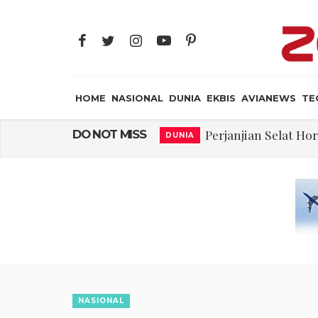
HOME
NASIONAL
DUNIA
EKBIS
AVIANEWS
TE
Perjanjian Selat H
DO NOT MISS
DUNIA
Pakar: Ekonomi D
NASIONAL
Gegara Stok Amunis
DUNIA
Filsafat “Toy
JAYA SUPRANA
Abdul El-Sayed Sel
DUNIA
Tiongkok Pamerk
MILITER
Masuki Fase Penting
DUNIA
NASIONAL