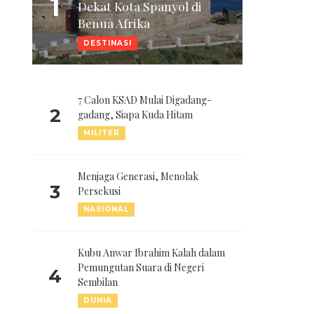
1
Dekat Kota Spanyol di
Benua Afrika
DESTINASI
7 Calon KSAD Mulai Digadang-
2
gadang, Siapa Kuda Hitam
MILITER
Menjaga Generasi, Menolak
3
Persekusi
NASIONAL
Kubu Anwar Ibrahim Kalah dalam
Pemungutan Suara di Negeri
4
Sembilan
DUNIA