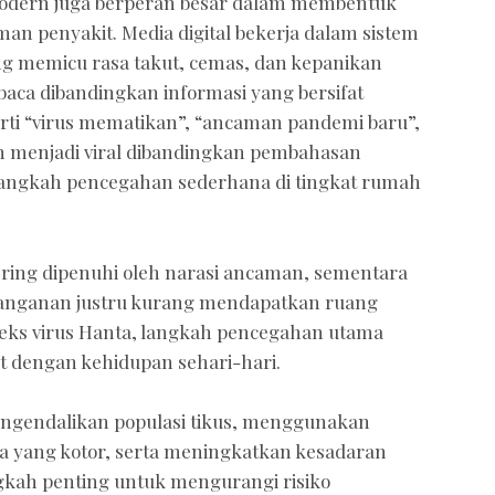
a modern juga berperan besar dalam membentuk
an penyakit. Media digital bekerja dalam sistem
ng memicu rasa takut, cemas, dan kepanikan
aca dibandingkan informasi yang bersifat
perti “virus mematikan”, “ancaman pandemi baru”,
h menjadi viral dibandingkan pembahasan
 langkah pencegahan sederhana di tingkat rumah
sering dipenuhi oleh narasi ancaman, sementara
anganan justru kurang mendapatkan ruang
eks virus Hanta, langkah pencegahan utama
t dengan kehidupan sehari-hari.
ngendalikan populasi tikus, menggunakan
a yang kotor, serta meningkatkan kesadaran
gkah penting untuk mengurangi risiko