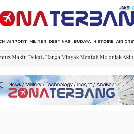
CH
AIRPORT
MILITER
DESTINASI
BUDAYA
HISTOIRE
AIR CR
ormuz Makin Dekat, Harga Minyak Mentah Melonjak Aki
ekati Titik Hancur, Presiden: Tekanan Asing Jadi Pemicu
i dan Rudal Menipis, Hubungan Presiden dan Menhan 
 Story”
angkah Lagi Menuju Senat AS
an Jet Pembom H-6N
, Ini Posisi Iran, AS, dan Oman dalam Perjanjian Selat