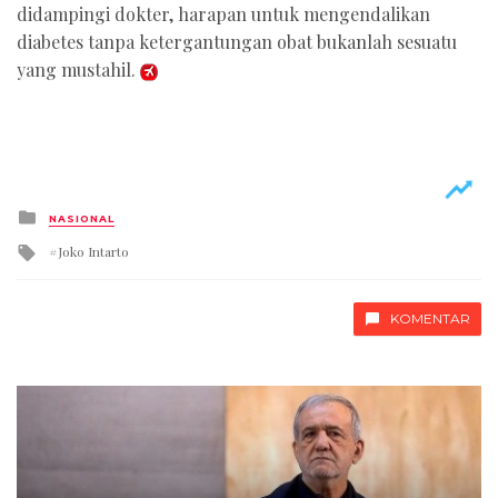
didampingi dokter, harapan untuk mengendalikan
diabetes tanpa ketergantungan obat bukanlah sesuatu
yang mustahil.
Posted
NASIONAL
in
Tagged
Joko Intarto
with
KOMENTAR