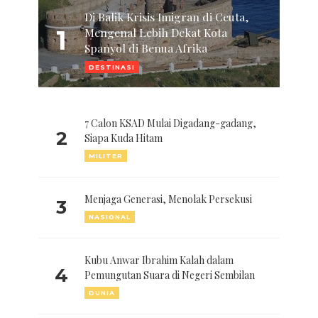
Di Balik Krisis Imigran di Ceuta,
1
Mengenal Lebih Dekat Kota
Spanyol di Benua Afrika
DESTINASI
7 Calon KSAD Mulai Digadang-gadang,
2
Siapa Kuda Hitam
MILITER
Menjaga Generasi, Menolak Persekusi
3
NASIONAL
Kubu Anwar Ibrahim Kalah dalam
4
Pemungutan Suara di Negeri Sembilan
DUNIA