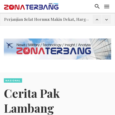
Perjanjian Selat Hormuz Makin Dekat, Harga Minyak Mentah Melonjak Akibat Serangan Terbaru Houthi
Pakar: Ekonomi Dekati Titik Hancur, Presiden: Tekanan Asing Jadi Pemicu Krisis
Gegara Stok Amunisi dan Rudal Menipis, Hubungan Presiden dan Menhan Dilaporkan Retak
Filsafat “Toy Story”
Abdul El-Sayed Selangkah Lagi Menuju Senat AS
Tiongkok Pamerkan Jet Pembom H-6N
Masuki Fase Penting, Ini Posisi Iran, AS, dan Oman dalam Perjanjian Selat Hormuz
NASIONAL
Cerita Pak
Lambang