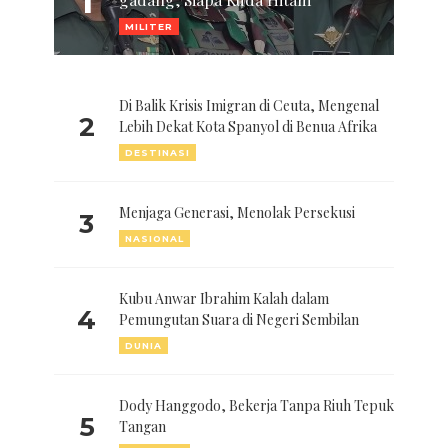
1
MILITER
Di Balik Krisis Imigran di Ceuta, Mengenal
2
Lebih Dekat Kota Spanyol di Benua Afrika
DESTINASI
Menjaga Generasi, Menolak Persekusi
3
NASIONAL
Kubu Anwar Ibrahim Kalah dalam
4
Pemungutan Suara di Negeri Sembilan
DUNIA
Dody Hanggodo, Bekerja Tanpa Riuh Tepuk
5
Tangan