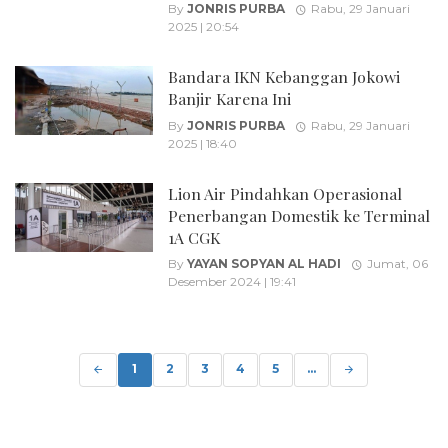
By
JONRIS PURBA
Rabu, 29 Januari
2025 | 20:54
Bandara IKN Kebanggan Jokowi
Banjir Karena Ini
By
JONRIS PURBA
Rabu, 29 Januari
2025 | 18:40
Lion Air Pindahkan Operasional
Penerbangan Domestik ke Terminal
1A CGK
By
YAYAN SOPYAN AL HADI
Jumat, 06
Desember 2024 | 19:41
Posts
navigation
1
2
3
4
5
...