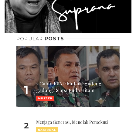
POPULAR
POSTS
7 Calon KSAD Mulai Digadang-
1
gadang, Siapa Kuda Hitam
MILITER
Menjaga Generasi, Menolak Persekusi
2
NASIONAL