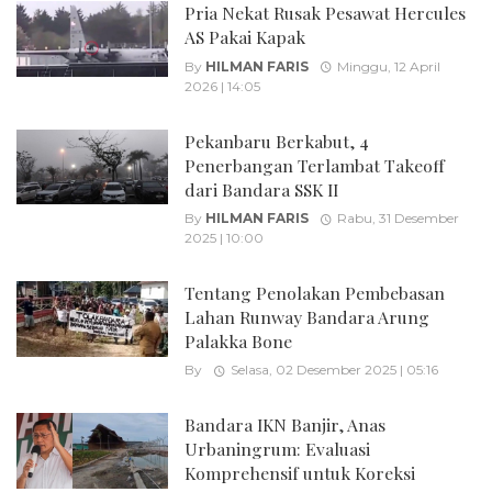
Pria Nekat Rusak Pesawat Hercules
AS Pakai Kapak
By
HILMAN FARIS
Minggu, 12 April
2026 | 14:05
Pekanbaru Berkabut, 4
Penerbangan Terlambat Takeoff
dari Bandara SSK II
By
HILMAN FARIS
Rabu, 31 Desember
2025 | 10:00
Tentang Penolakan Pembebasan
Lahan Runway Bandara Arung
Palakka Bone
By
Selasa, 02 Desember 2025 | 05:16
Bandara IKN Banjir, Anas
Urbaningrum: Evaluasi
Komprehensif untuk Koreksi