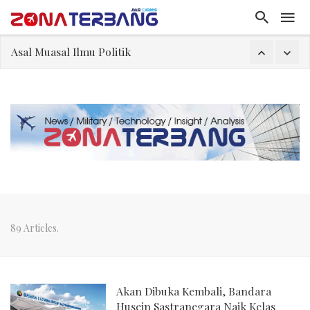
Asal Muasal Ilmu Politik
Gangguan Kontrol Lalin Udara Kacaukan Widwest
El-Sayed, Palestina, dan Peluang Diplomasi Prabowo
FWK: Presiden dan Masyarakat Perlu Gunakan Bahasa yang Santun
Dua Pesawat Nyaris Tabrakan di Haneda
Kedutaan Palestina Gelar Aksi Kerja Sukarela di Menteng sebagai Bentuk Terima Kasih kepada Indonesia
Sjafrie Sjamsoeddin: Jangan Sakiti Hati Rakyat
89 Articles.
Akan Dibuka Kembali, Bandara
Husein Sastranegara Naik Kelas