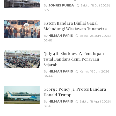
By
JONRIS PURBA
Sabtu, 18 Juli 2026 |
12:55
Sistem Bandara Dinilai Gagal
Melindungi Wisatawan Tunanetra
By
HILMAN FARIS
Selasa, 23 Juni 2026 |
05:48
“July 4th Shutdown”, Penutupan
Total Bandara demi Perayaan
Sejarah
By
HILMAN FARIS
Kamis, 18 Juni 2026 |
06:44
George Poncy Jr. Protes Bandara
Donald Trump
By
HILMAN FARIS
Sabtu, 18 April 2026 |
09:41