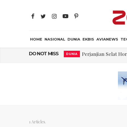
HOME
NASIONAL
DUNIA
EKBIS
AVIANEWS
TE
Perjanjian Selat H
DO NOT MISS
DUNIA
Pakar: Ekonomi D
NASIONAL
Gegara Stok Amunis
DUNIA
Filsafat “Toy
JAYA SUPRANA
Abdul El-Sayed Sel
DUNIA
Tiongkok Pamerk
MILITER
Masuki Fase Penting
DUNIA
1 Articles.