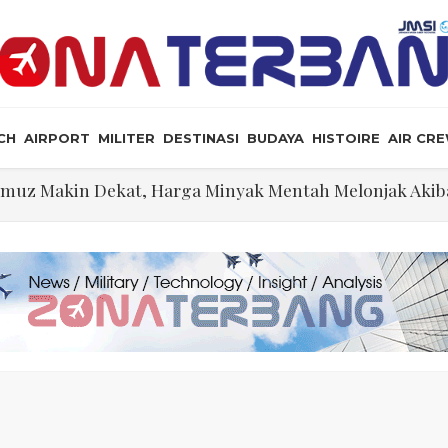
CH
AIRPORT
MILITER
DESTINASI
BUDAYA
HISTOIRE
AIR CR
ormuz Makin Dekat, Harga Minyak Mentah Melonjak Aki
ekati Titik Hancur, Presiden: Tekanan Asing Jadi Pemicu
i dan Rudal Menipis, Hubungan Presiden dan Menhan 
 Story”
angkah Lagi Menuju Senat AS
an Jet Pembom H-6N
, Ini Posisi Iran, AS, dan Oman dalam Perjanjian Selat