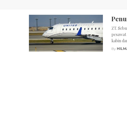
Penu
ZT. Sebu
pesawat
kabin da
By
HILM
Posts
navigation