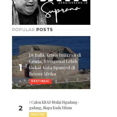
POPULAR
POSTS
Di Balik Krisis Imigran di
Ceuta, Mengenal Lebih
1
Dekat Kota Spanyol di
Benua Afrika
DESTINASI
7 Calon KSAD Mulai Digadang-
2
gadang, Siapa Kuda Hitam
MILITER