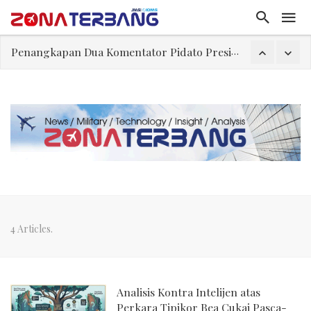
Penangkapan Dua Komentator Pidato Presiden
Kemerdekaan, Kesehatan, dan Tembok Penjara
Airbus Kirim 67 Pesawat pada Juli, Masih di Bawah Rata-Rata Bulanan untuk Capai Target Tahunan
Sikap Kolombia Berubah, Kini Dukung Maroko dalam Sengketa Sahara
Dua Pesawat Nyaris Bertabrakan di Bandara Sydney, Satu Kru Jetstar Terluka
UT dan KSPSI Beri Kesempatan Emas bagi Pekerja Memacu Produktivitas Melalui Pendidikan Tinggi
Ilusi Daur Ulang Plastik dan Kebohongan Industri Plastik Sekali Pakai
4 Articles.
Analisis Kontra Intelijen atas
Perkara Tipikor Bea Cukai Pasca-