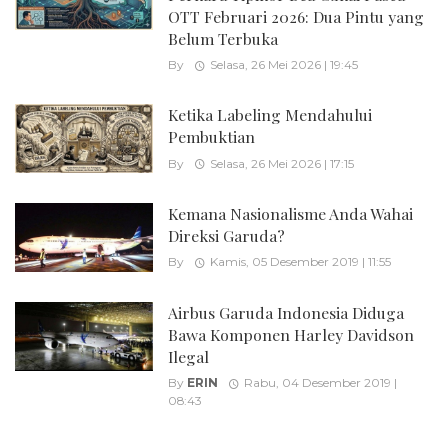
OTT Februari 2026: Dua Pintu yang
Belum Terbuka
By
Selasa, 26 Mei 2026 | 19:45
Ketika Labeling Mendahului
Pembuktian
By
Selasa, 26 Mei 2026 | 17:15
Kemana Nasionalisme Anda Wahai
Direksi Garuda?
By
Kamis, 05 Desember 2019 | 11:55
Airbus Garuda Indonesia Diduga
Bawa Komponen Harley Davidson
Ilegal
By
ERIN
Rabu, 04 Desember 2019 |
08:43