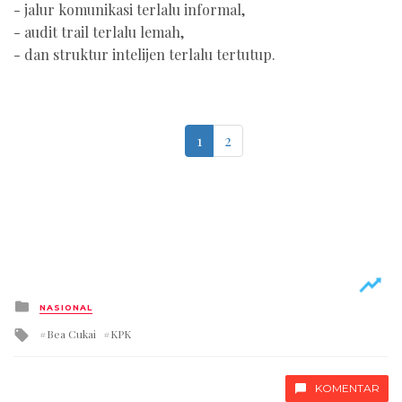
- jalur komunikasi terlalu informal,
- audit trail terlalu lemah,
- dan struktur intelijen terlalu tertutup.
1
2
Posted
NASIONAL
in
Tagged
Bea Cukai
KPK
with
KOMENTAR