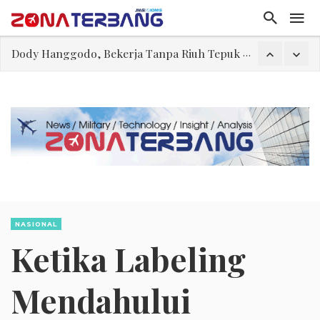
IKN GarisBawahi Tiga Wajah Kemiskinan di Indonesia
Teguh Bela Prabowo soal Senjata Nuklir Iran, Situasi Hipotetikal “Game Theory”
Kearifan Diogenes
Belajar dari kalah 3-0 dengan Vietnam: Sepak Bola Tidak Mengenal Jalan Pintas
IKN Mengurai Benang Kusut Pengentasan Kemiskinan
Orde Pagar
Dody Hanggodo, Bekerja Tanpa Riuh Tepuk Tangan
NASIONAL
Ketika Labeling
Mendahului