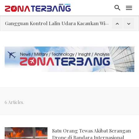
Gangguan Kontrol Lalin Udara Kacaukan Widwest
El-Sayed, Palestina, dan Peluang Diplomasi Prabowo
FWK: Presiden dan Masyarakat Perlu Gunakan Bahasa yang Santun
Dua Pesawat Nyaris Tabrakan di Haneda
Trump Batasi Hak Kewarganegaraan Lewat Kelahiran dan Larang “Wisata Bersalin”
Sjafrie Sjamsoeddin: Jangan Sakiti Hati Rakyat
Asal Muasal Ilmu Politik
6 Articles.
Satu Orang Tewas Akibat Serangan
Drone di Bandara Internasional