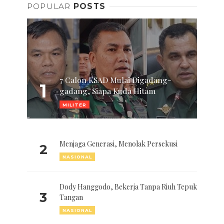
POPULAR
POSTS
7 Calon KSAD Mulai Digadang-
1
gadang, Siapa Kuda Hitam
MILITER
Menjaga Generasi, Menolak Persekusi
2
NASIONAL
Dody Hanggodo, Bekerja Tanpa Riuh Tepuk
3
Tangan
NASIONAL