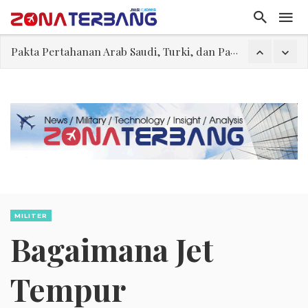
Gegara Balita Berdiri Saat Take Off, Penerbangan Porter Airlines Pun Dibatalkan
Indonesia Sudah Siap Kembangkan Pembangkit Listrik Tenaga Nuklir
Kedutaan Palestina Gelar Aksi Kerja Sukarela di Menteng sebagai Bentuk Terima Kasih kepada Indonesia
Erick Thohir, Sudah Saatnya Mundur?
Kabin Dipenuhi Asap, 199 Penumpang Delta Air Lines Tinggalkan Pesawat
Dari Lengkong, Kita Belajar Arti Kemerdekaan
Pakta Pertahanan Arab Saudi, Turki, dan Pakistan Bukan Blok Sektarian
MILITER
Bagaimana Jet
Tempur