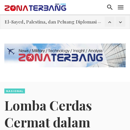
FWK: Presiden dan Masyarakat Perlu Gunakan Bahasa yang Santun
Dua Pesawat Nyaris Tabrakan di Haneda
Trump Batasi Hak Kewarganegaraan Lewat Kelahiran dan Larang “Wisata Bersalin”
Megaproyek Panas Bumi PT Star Energy Dikeluhkan Warga Lampung Barat, Rumah Rusak hingga Dugaan Pelanggaran Lingkungan
Asal Muasal Ilmu Politik
Gangguan Kontrol Lalin Udara Kacaukan Widwest
El-Sayed, Palestina, dan Peluang Diplomasi Prabowo
NASIONAL
Lomba Cerdas
Cermat dalam