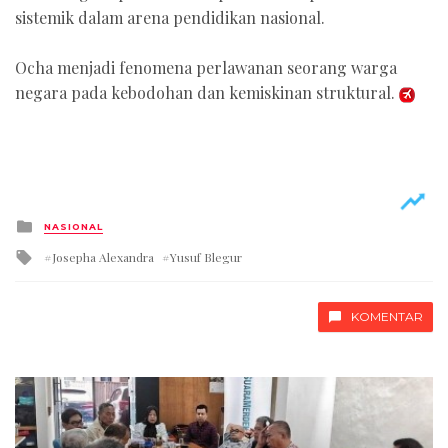
sistemik dalam arena pendidikan nasional.
Ocha menjadi fenomena perlawanan seorang warga
negara pada kebodohan dan kemiskinan struktural.
Posted
NASIONAL
in
Tagged
Josepha Alexandra
Yusuf Blegur
with
KOMENTAR