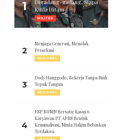
Digadang-gadang, Siapa
1
Kuda Hitam
MILITER
Menjaga Generasi, Menolak
2
Persekusi
NASIONAL
Dody Hanggodo, Bekerja Tanpa Riuh
3
Tepuk Tangan
NASIONAL
FSP BUMN Bersatu: Kasus 6
Karyawan PT APBS Bentuk
4
Kriminalisasi, Minta Hakim Bebaskan
Terdakwa
NASIONAL