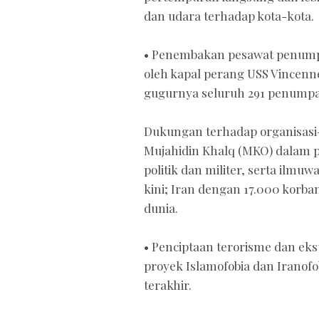
dan udara terhadap kota-kota.
• Penembakan pesawat penumpang
oleh kapal perang USS Vincenn
gugurnya seluruh 291 penump
Dukungan terhadap organisasi-
Mujahidin Khalq (MKO) dalam p
politik dan militer, serta ilmu
kini; Iran dengan 17.000 korba
dunia.
• Penciptaan terorisme dan e
proyek Islamofobia dan Iranof
terakhir.