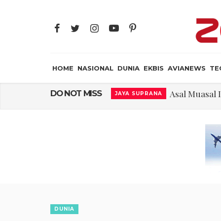
HOME
NASIONAL
DUNIA
EKBIS
AVIANEWS
TE
Gangguan Kontr
DO NOT MISS
AVIANEWS
El-Sayed, Palestin
DUNIA
FWK: Presiden d
NASIONAL
Dua Pesawat Nya
AVIANEWS
Kedutaan Palestina 
DUNIA
Sjafrie Sjamsoeddi
MILITER
Asal Muasal 
JAYA SUPRANA
DUNIA