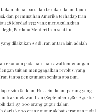
bukanlah hal baru dan berakar dalam tujuh
gresi, dan permusuhan Amerika terhadap Iran
 atau 28 Mordad 1332 yang menggulingkan
gh, Perdana Menteri Iran saat itu.
i yang dilakukan AS di Iran antara lain adalah
 dan ekonomi pada hari-hari awal kemenangan
9 dengan tujuan menggagalkan revolusi yang
Iran tanpa penggunaan senjata apa pun.
dap rezim Saddam Hussein dalam perang yang
hun Irak melawan Iran (September 1980-Agustus
ebih dari 155.000 orang gugur dalam
h dari 16.000 orang gugur akibat serangan rudal