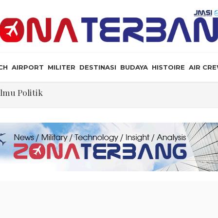
CH
AIRPORT
MILITER
DESTINASI
BUDAYA
HISTOIRE
AIR CR
ol Lalin Udara Kacaukan Widwest
a, dan Peluang Diplomasi Prabowo
an Masyarakat Perlu Gunakan Bahasa yang Santun
ris Tabrakan di Haneda
Gelar Aksi Kerja Sukarela di Menteng sebagai Bentuk T
n: Jangan Sakiti Hati Rakyat
Ilmu Politik