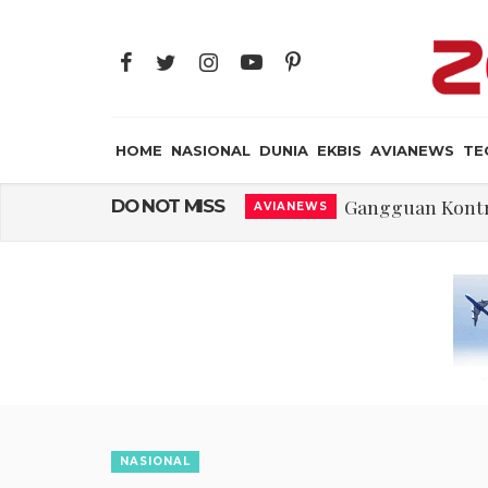
HOME
NASIONAL
DUNIA
EKBIS
AVIANEWS
TE
El-Sayed, Palestin
DO NOT MISS
DUNIA
FWK: Presiden d
NASIONAL
Dua Pesawat Nya
AVIANEWS
Trump Batasi Hak K
DUNIA
Sjafrie Sjamsoeddi
MILITER
Asal Muasal 
JAYA SUPRANA
Gangguan Kontr
AVIANEWS
NASIONAL