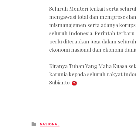
Seluruh Menteri terkait serta selu
mengawasi total dan memproses l
mismanajemen serta adanya korupsi
seluruh Indonesia. Perintah terbaru
perlu diterapkan juga dalam seluru
ekonomi nasional dan ekonomi dunia
Kiranya Tuhan Yang Maha Kuasa se
karunia kepada seluruh rakyat Indo
Subianto.
Posted
NASIONAL
in