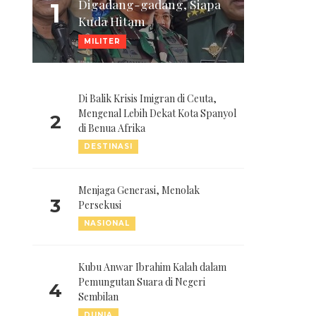
Digadang-gadang, Siapa
1
Kuda Hitam
MILITER
Di Balik Krisis Imigran di Ceuta,
Mengenal Lebih Dekat Kota Spanyol
2
di Benua Afrika
DESTINASI
Menjaga Generasi, Menolak
3
Persekusi
NASIONAL
Kubu Anwar Ibrahim Kalah dalam
Pemungutan Suara di Negeri
4
Sembilan
DUNIA