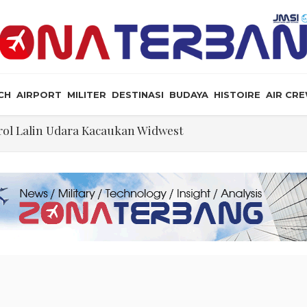
CH
AIRPORT
MILITER
DESTINASI
BUDAYA
HISTOIRE
AIR CR
a, dan Peluang Diplomasi Prabowo
an Masyarakat Perlu Gunakan Bahasa yang Santun
ris Tabrakan di Haneda
ewarganegaraan Lewat Kelahiran dan Larang “Wisata B
n: Jangan Sakiti Hati Rakyat
Ilmu Politik
ol Lalin Udara Kacaukan Widwest