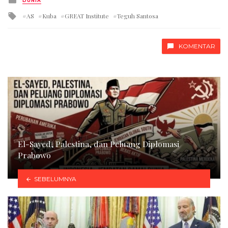
DUNIA
in
Tagged
AS
Kuba
GREAT Institute
Teguh Santosa
with
KOMENTAR
El-Sayed, Palestina, dan Peluang Diplomasi
Prabowo
SEBELUMNYA