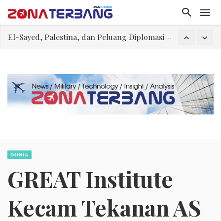
FWK: Presiden dan Masyarakat Perlu Gunakan Bahasa yang Santun
Dua Pesawat Nyaris Tabrakan di Haneda
Trump Batasi Hak Kewarganegaraan Lewat Kelahiran dan Larang “Wisata Bersalin”
Megaproyek Panas Bumi PT Star Energy Dikeluhkan Warga Lampung Barat, Rumah Rusak hingga Dugaan Pelanggaran Lingkungan
Asal Muasal Ilmu Politik
Gangguan Kontrol Lalin Udara Kacaukan Widwest
El-Sayed, Palestina, dan Peluang Diplomasi Prabowo
DUNIA
GREAT Institute
Kecam Tekanan AS