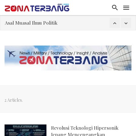
Asal Muasal Ilmu Politik
Gangguan Kontrol Lalin Udara Kacaukan Widwest
El-Sayed, Palestina, dan Peluang Diplomasi Prabowo
FWK: Presiden dan Masyarakat Perlu Gunakan Bahasa yang Santun
Dua Pesawat Nyaris Tabrakan di Haneda
Kedutaan Palestina Gelar Aksi Kerja Sukarela di Menteng sebagai Bentuk Terima Kasih kepada Indonesia
Sjafrie Sjamsoeddin: Jangan Sakiti Hati Rakyat
2 Articles.
Revolusi Teknologi Hipersonik
Jepang Mencengangkan