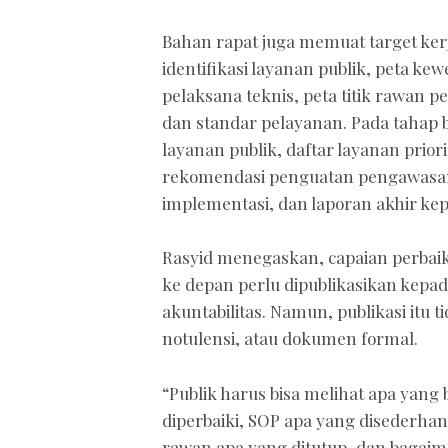
Bahan rapat juga memuat target kerj
identifikasi layanan publik, peta ke
pelaksana teknis, peta titik rawan p
dan standar pelayanan. Pada tahap 
layanan publik, daftar layanan prio
rekomendasi penguatan pengawasan
implementasi, dan laporan akhir ke
Rasyid menegaskan, capaian perbaika
ke depan perlu dipublikasikan kepa
akuntabilitas. Namun, publikasi itu
notulensi, atau dokumen formal.
“Publik harus bisa melihat apa yan
diperbaiki, SOP apa yang disederha
rawan apa yang ditutup, dan bagai