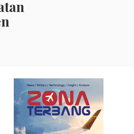
atan
en