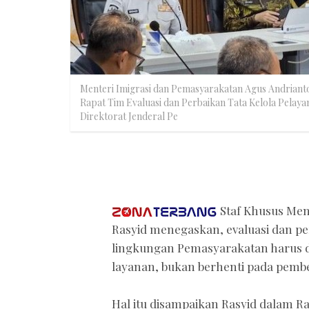
Menteri Imigrasi dan Pemasyarakatan Agus Andrianto 
Rapat Tim Evaluasi dan Perbaikan Tata Kelola Pelaya
Direktorat Jenderal Pe
Staf Khusus Men
Rasyid menegaskan, evaluasi dan per
lingkungan Pemasyarakatan harus d
layanan, bukan berhenti pada pembe
Hal itu disampaikan Rasyid dalam Ra