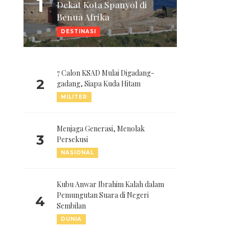
1
Dekat Kota Spanyol di
Benua Afrika
DESTINASI
7 Calon KSAD Mulai Digadang-
2
gadang, Siapa Kuda Hitam
MILITER
Menjaga Generasi, Menolak
3
Persekusi
NASIONAL
Kubu Anwar Ibrahim Kalah dalam
Pemungutan Suara di Negeri
4
Sembilan
DUNIA