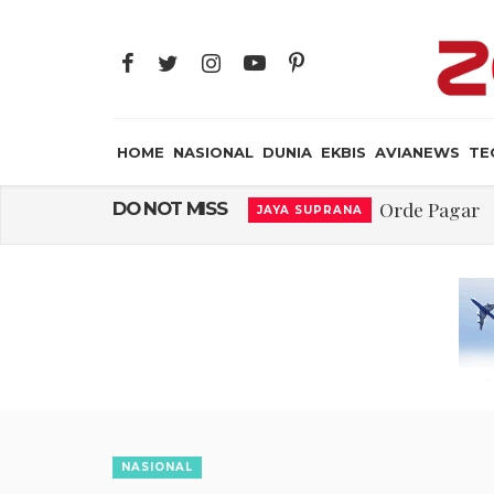
HOME
NASIONAL
DUNIA
EKBIS
AVIANEWS
TE
Orde Pagar
DO NOT MISS
JAYA SUPRANA
Dody Hanggodo,
NASIONAL
IKN GarisBawahi
NASIONAL
Teguh Bela Prabowo 
DUNIA
Kearifan Di
JAYA SUPRANA
Ketika Intelekt
NASIONAL
IKN Mengurai Bena
EKBIS
NASIONAL