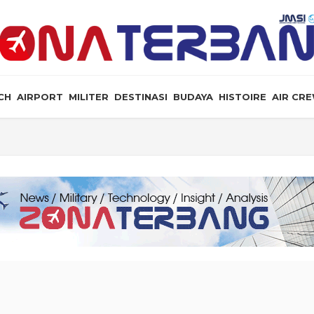
CH
AIRPORT
MILITER
DESTINASI
BUDAYA
HISTOIRE
AIR CR
 Bekerja Tanpa Riuh Tepuk Tangan
 Tiga Wajah Kemiskinan di Indonesia
soal Senjata Nuklir Iran, Situasi Hipotetikal “Game Th
ogenes
ualitas Kehilangan Kemanusiaan
ng Kusut Pengentasan Kemiskinan