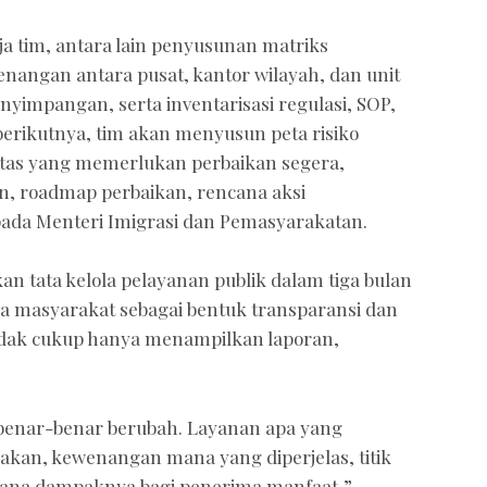
a tim, antara lain penyusunan matriks
wenangan antara pusat, kantor wilayah, dan unit
enyimpangan, serta inventarisasi regulasi, SOP,
berikutnya, tim akan menyusun peta risiko
ritas yang memerlukan perbaikan segera,
, roadmap perbaikan, rencana aksi
pada Menteri Imigrasi dan Pemasyarakatan.
n tata kelola pelayanan publik dalam tiga bulan
da masyarakat sebagai bentuk transparansi dan
 tidak cukup hanya menampilkan laporan,
g benar-benar berubah. Layanan apa yang
nakan, kewenangan mana yang diperjelas, titik
mana dampaknya bagi penerima manfaat,”