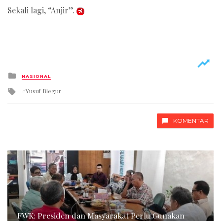
Sekali lagi, “Anjir”.
Posted
NASIONAL
in
Tagged
Yusuf Blegur
with
KOMENTAR
FWK: Presiden dan Masyarakat Perlu Gunakan