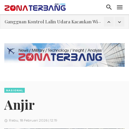
Gangguan Kontrol Lalin Udara Kacaukan Widwest
El-Sayed, Palestina, dan Peluang Diplomasi Prabowo
FWK: Presiden dan Masyarakat Perlu Gunakan Bahasa yang Santun
Dua Pesawat Nyaris Tabrakan di Haneda
Trump Batasi Hak Kewarganegaraan Lewat Kelahiran dan Larang “Wisata Bersalin”
Sjafrie Sjamsoeddin: Jangan Sakiti Hati Rakyat
Asal Muasal Ilmu Politik
Gangguan Kontrol Lalin Udara Kacaukan Widwest
NASIONAL
Anjir
Rabu, 18 Februari 2026 | 12:19