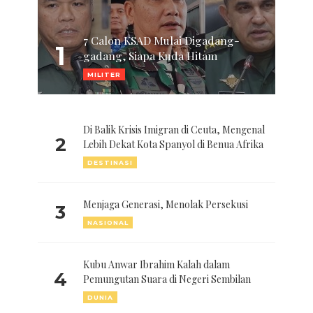
7 Calon KSAD Mulai Digadang-
1
gadang, Siapa Kuda Hitam
MILITER
Di Balik Krisis Imigran di Ceuta, Mengenal
2
Lebih Dekat Kota Spanyol di Benua Afrika
DESTINASI
Menjaga Generasi, Menolak Persekusi
3
NASIONAL
Kubu Anwar Ibrahim Kalah dalam
4
Pemungutan Suara di Negeri Sembilan
DUNIA