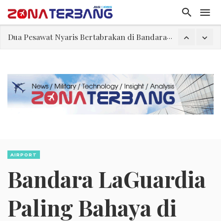
Kabin Dipenuhi Asap, 199 Penumpang Delta Air Lines Tinggalkan Pesawat
Riwayat Konsep Bersih dan Jorok
Dari Lengkong, Kita Belajar Arti Kemerdekaan
Pakta Pertahanan Arab Saudi, Turki, dan Pakistan Bukan Blok Sektarian
Airbus Kirim 67 Pesawat pada Juli, Masih di Bawah Rata-Rata Bulanan untuk Capai Target Tahunan
Sikap Kolombia Berubah, Kini Dukung Maroko dalam Sengketa Sahara
Dua Pesawat Nyaris Bertabrakan di Bandara Sydney, Satu Kru Jetstar Terluka
AIRPORT
Bandara LaGuardia
Paling Bahaya di