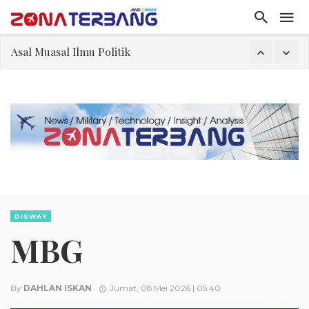
Asal Muasal Ilmu Politik
Gangguan Kontrol Lalin Udara Kacaukan Widwest
El-Sayed, Palestina, dan Peluang Diplomasi Prabowo
FWK: Presiden dan Masyarakat Perlu Gunakan Bahasa yang Santun
Dua Pesawat Nyaris Tabrakan di Haneda
Kedutaan Palestina Gelar Aksi Kerja Sukarela di Menteng sebagai Bentuk Terima Kasih kepada Indonesia
Sjafrie Sjamsoeddin: Jangan Sakiti Hati Rakyat
Asal Muasal Ilmu Politik
DISWAY
MBG
By
DAHLAN ISKAN
Jumat, 08 Mei 2026 | 05:40