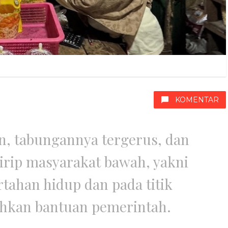
KOMENTAR
n, tabungannya tergerus, dan
irip masyarakat bawah, yakni
ahan hidup dan pada titik
hkan bantuan pemerintah.