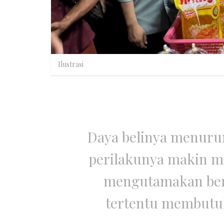
Ilustrasi
Daya belinya menuru
perilakunya makin m
mengutamakan bert
tertentu membutu