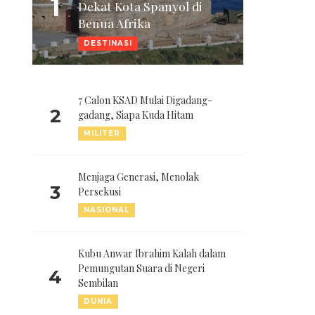
1
Dekat Kota Spanyol di
Benua Afrika
DESTINASI
7 Calon KSAD Mulai Digadang-
2
gadang, Siapa Kuda Hitam
MILITER
Menjaga Generasi, Menolak
3
Persekusi
NASIONAL
Kubu Anwar Ibrahim Kalah dalam
Pemungutan Suara di Negeri
4
Sembilan
DUNIA