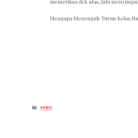
memeriksa dek atas, lalu menyim
Mengapa Menengah Turun Kelas Itu 
Posted
EKBIS
in