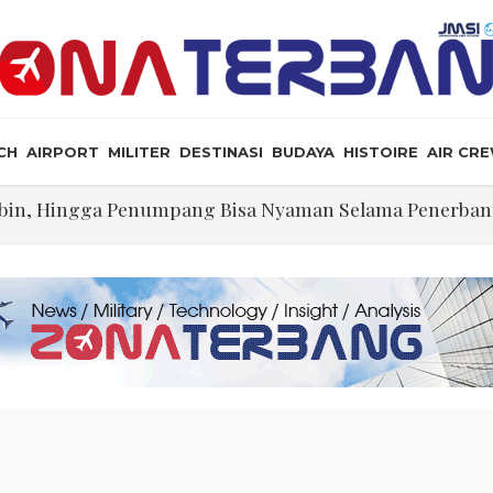
CH
AIRPORT
MILITER
DESTINASI
BUDAYA
HISTOIRE
AIR CR
Kabin, Hingga Penumpang Bisa Nyaman Selama Penerba
illennium Opsi yang Dapat Diterima Secara Geopoliti
ng Dikerjakan Pilot Saat Melintas di Atas Samudera
ikeyi
lalu Lebay Narasi Nyawa Jenderal Listyo Hendak Dihabis
angkah Lagi Menuju Senat AS
tif Selat Hormuz Telah Disepakati