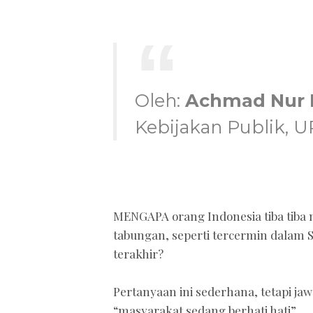
Oleh:
Achmad Nur 
Kebijakan Publik, U
MENGAPA orang Indonesia tiba tib
tabungan, seperti tercermin dalam 
terakhir?
Pertanyaan ini sederhana, tetapi jaw
“masyarakat sedang berhati hati”.