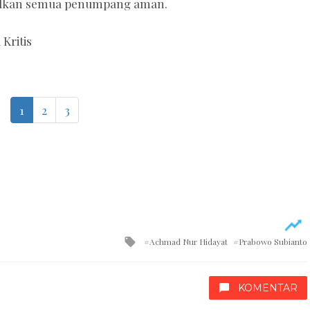
pulkan semua penumpang aman.
Kritis
1
2
3
Tagged
Achmad Nur Hidayat
Prabowo Subianto
with
KOMENTAR