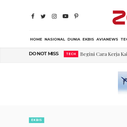
HOME
NASIONAL
DUNIA
EKBIS
AVIANEWS
TE
Begini Cara Kerja 
DO NOT MISS
TECH
Embraer C-390 M
AVIANEWS
Ternyata, Ini ya
AIR CREW
Rajkumari Ka
JAYA SUPRANA
Edy Mulyadi: Ter
NASIONAL
Abdul El-Sayed Sel
DUNIA
Iran: Jalur Alterna
DUNIA
EKBIS