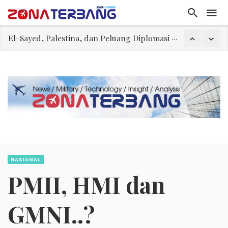
El-Sayed, Palestina, dan Peluang Diplomasi Prabowo
FWK: Presiden dan Masyarakat Perlu Gunakan Bahasa yang Santun
Dua Pesawat Nyaris Tabrakan di Haneda
Trump Batasi Hak Kewarganegaraan Lewat Kelahiran dan Larang “Wisata Bersalin”
Sjafrie Sjamsoeddin: Jangan Sakiti Hati Rakyat
Asal Muasal Ilmu Politik
Gangguan Kontrol Lalin Udara Kacaukan Widwest
NASIONAL
PMII, HMI dan
GMNI..?