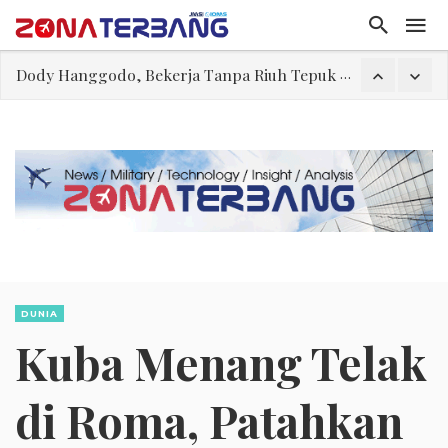
Dody Hanggodo, Bekerja Tanpa Riuh Tepuk Tangan
IKN GarisBawahi Tiga Wajah Kemiskinan di Indonesia
Teguh Bela Prabowo soal Senjata Nuklir Iran, Situasi Hipotetikal “Game Theory”
Kearifan Diogenes
Belajar dari kalah 3-0 dengan Vietnam: Sepak Bola Tidak Mengenal Jalan Pintas
IKN Mengurai Benang Kusut Pengentasan Kemiskinan
Orde Pagar
DUNIA
Kuba Menang Telak
di Roma, Patahkan