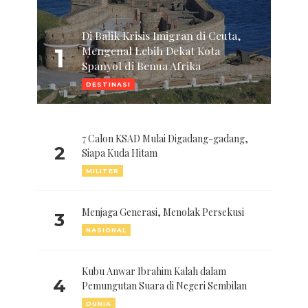
Di Balik Krisis Imigran di Ceuta,
1
Mengenal Lebih Dekat Kota
Spanyol di Benua Afrika
DESTINASI
7 Calon KSAD Mulai Digadang-gadang,
2
Siapa Kuda Hitam
MILITER
Menjaga Generasi, Menolak Persekusi
3
NASIONAL
Kubu Anwar Ibrahim Kalah dalam
4
Pemungutan Suara di Negeri Sembilan
DUNIA