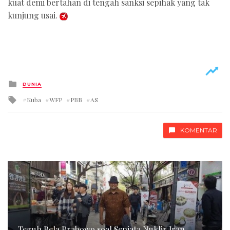
kuat demi bertahan di tengah sanksi sepihak yang tak
kunjung usai.
Posted
DUNIA
in
Tagged
Kuba
WFP
PBB
AS
with
KOMENTAR
Teguh Bela Prabowo soal Senjata Nuklir Iran,