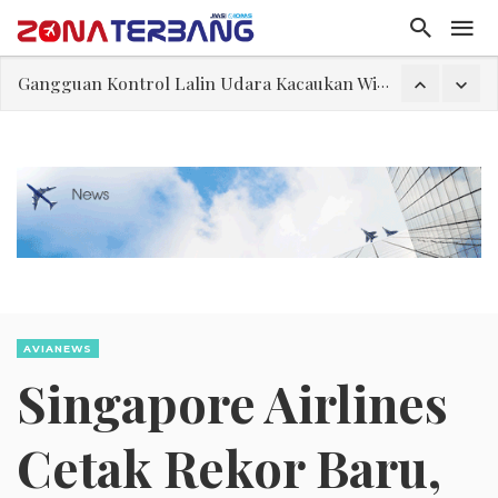
Gangguan Kontrol Lalin Udara Kacaukan Widwest
El-Sayed, Palestina, dan Peluang Diplomasi Prabowo
FWK: Presiden dan Masyarakat Perlu Gunakan Bahasa yang Santun
Dua Pesawat Nyaris Tabrakan di Haneda
Kedutaan Palestina Gelar Aksi Kerja Sukarela di Menteng sebagai Bentuk Terima Kasih kepada Indonesia
Sjafrie Sjamsoeddin: Jangan Sakiti Hati Rakyat
Asal Muasal Ilmu Politik
Gangguan Kontrol Lalin Udara Kacaukan Widwest
AVIANEWS
Singapore Airlines
Cetak Rekor Baru,