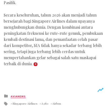
Pasifik.
Secara keseluruhan, tahun 2026 akan menjadi tahun
bersejarah bagi Singapore Airlines dalam upayanya
menghubungkan dunia. Dengan kombinasi antara
peningkatan frekuensi ke rute-rute gemuk, pembukaan
kembali destinasi lama, dan pemanfaatan celah pasar
dari kompetitor, SIA tidak hanya sekadar terbang lebih
sering, tetapi juga terbang lebih cerdas untuk
mempertahankan gelar sebagai salah satu maskapai
terbaik di dunia.
Posted
AVIANEWS
in
Tagged
Singapore Airlines
A380
Airbus
with