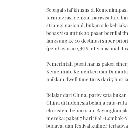
Sebagai staf khusus di Kemenimipas,
terintegrasi dengan pariwisata. Chin
strategi nasional, bukan silo kebija
bebas visa untuk 20 pasar bernilai t
langsung ke 10 destinasi super priori
(pembayaran QRIS internasional, tax
Pemerintah pusat harus paksa sine
Kemenhub, Kemenkeu dan Danantara 
naikkan dwell time turis dari 7 hari j
Belajar dari China, pariwisata bukan s
China di Indonesia belanja rata-rata
ekosistem belum siap. Bayangkan jika
mereka: paket 7 hari "Bali-Lombok-
budaya, dan festival kuliner terjad