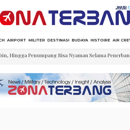
CH
AIRPORT
MILITER
DESTINASI
BUDAYA
HISTOIRE
AIR CR
Kabin, Hingga Penumpang Bisa Nyaman Selama Penerba
illennium Opsi yang Dapat Diterima Secara Geopoliti
ng Dikerjakan Pilot Saat Melintas di Atas Samudera
ikeyi
lalu Lebay Narasi Nyawa Jenderal Listyo Hendak Dihabis
angkah Lagi Menuju Senat AS
tif Selat Hormuz Telah Disepakati
Kabin, Hingga Penumpang Bisa Nyaman Selama Penerba