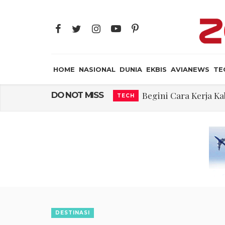
HOME
NASIONAL
DUNIA
EKBIS
AVIANEWS
TE
Begini Cara Kerja 
DO NOT MISS
TECH
Embraer C-390 M
AVIANEWS
Ternyata, Ini ya
AIR CREW
Rajkumari Ka
JAYA SUPRANA
Edy Mulyadi: Ter
NASIONAL
Abdul El-Sayed Sel
DUNIA
Iran: Jalur Alterna
DUNIA
Begini Cara Kerja 
DESTINASI
TECH