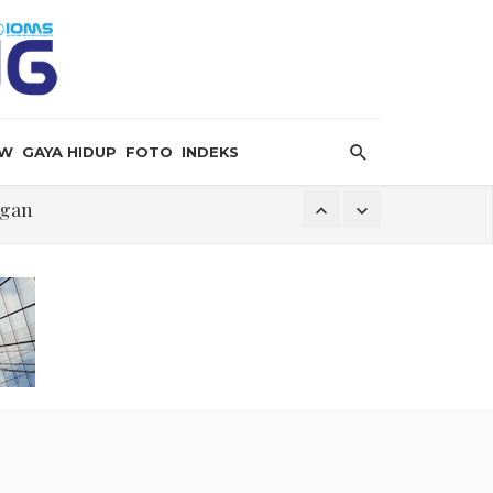
EW
GAYA HIDUP
FOTO
INDEKS
ngan
k
i
ngan