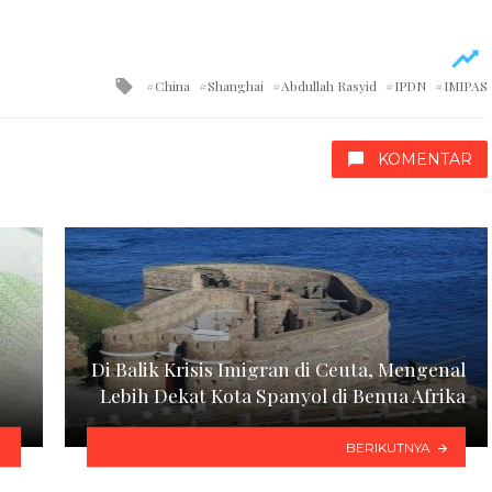
Tagged
China
Shanghai
Abdullah Rasyid
IPDN
IMIPAS
with
KOMENTAR
Di Balik Krisis Imigran di Ceuta, Mengenal
Lebih Dekat Kota Spanyol di Benua Afrika
BERIKUTNYA