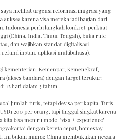
 saya melihat urgensi reformasi imigrasi yang
a sukses karena visa mereka jadi bagian dari
kan. Indonesia perlu langkah konkret: perkuat
inggi (China, India, Timur Tengah), buka rute
tas, dan wajibkan standar digitalisasi
 refund instan, aplikasi multibahasa).
rgi kementerian, Kemenpar, Kemenekraf,
(akses bandara) dengan target terukur:
adi 12 hari dalam 3 tahun.
oal jumlah turis, tetapi devisa per kapita. Turis
 USD1.200 per orang, tapi tinggal singkat karena
 kita bisa meniru model "visa + experience"
Yogyakarta" dengan kereta cepat, homestay
wal. Ini bukan mimpi; China membuktikan negara