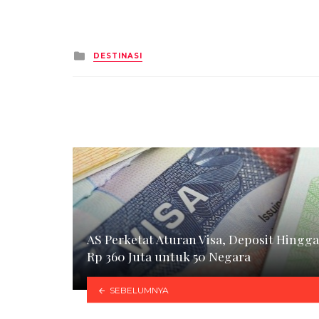
Posted
DESTINASI
in
AS Perketat Aturan Visa, Deposit Hingga
Rp 360 Juta untuk 50 Negara
SEBELUMNYA