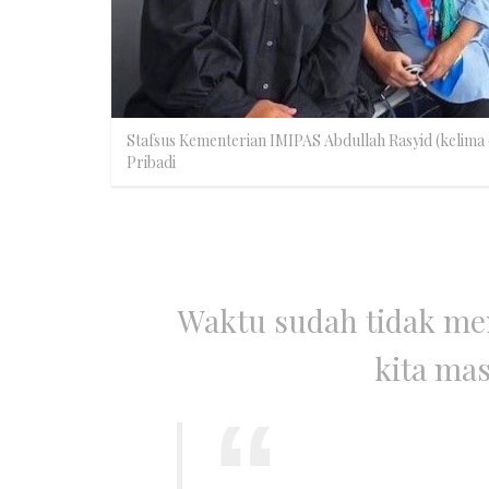
Stafsus Kementerian IMIPAS Abdullah Rasyid (kelima
Pribadi
Waktu sudah tidak me
kita mas