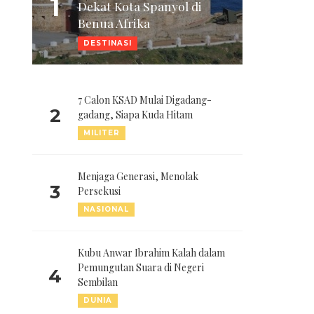
1
Dekat Kota Spanyol di
Benua Afrika
DESTINASI
7 Calon KSAD Mulai Digadang-
2
gadang, Siapa Kuda Hitam
MILITER
Menjaga Generasi, Menolak
3
Persekusi
NASIONAL
Kubu Anwar Ibrahim Kalah dalam
Pemungutan Suara di Negeri
4
Sembilan
DUNIA