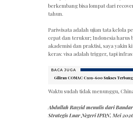
berkembang bisa lompat dari recove
tahun.
Pariwisata adalah ujian tata kelola
cepat dan terukur; Indonesia harus b
akademisi dan praktisi, saya yakin k
keras: visa adalah trigger, tapi infr
BACA JUGA
Giliran COMAC C919-600 Sukses Terbang
Waktu sudah tidak menunggu, China s
Abdullah Rasyid menulis dari Banda
Strategis Luar Negeri IPDN, Mei 202