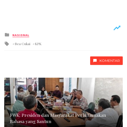
Posted
NASIONAL
in
Tagged
Bea Cukai
KPK
with
KOMENTAR
FWK: Presiden dan Masyarakat Perlu Gunakan
Bahasa yang Santun