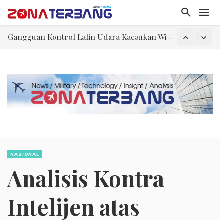
El-Sayed, Palestina, dan Peluang Diplomasi Prabowo
FWK: Presiden dan Masyarakat Perlu Gunakan Bahasa yang Santun
Dua Pesawat Nyaris Tabrakan di Haneda
Trump Batasi Hak Kewarganegaraan Lewat Kelahiran dan Larang “Wisata Bersalin”
Sjafrie Sjamsoeddin: Jangan Sakiti Hati Rakyat
Asal Muasal Ilmu Politik
Gangguan Kontrol Lalin Udara Kacaukan Widwest
NASIONAL
Analisis Kontra
Intelijen atas