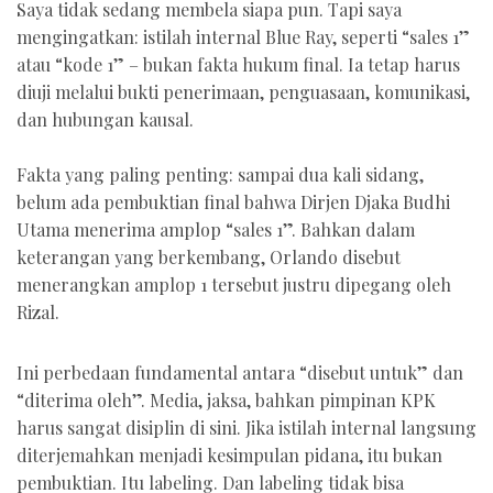
Saya tidak sedang membela siapa pun. Tapi saya
mengingatkan: istilah internal Blue Ray, seperti “sales 1”
atau “kode 1” – bukan fakta hukum final. Ia tetap harus
diuji melalui bukti penerimaan, penguasaan, komunikasi,
dan hubungan kausal.
Fakta yang paling penting: sampai dua kali sidang,
belum ada pembuktian final bahwa Dirjen Djaka Budhi
Utama menerima amplop “sales 1”. Bahkan dalam
keterangan yang berkembang, Orlando disebut
menerangkan amplop 1 tersebut justru dipegang oleh
Rizal.
Ini perbedaan fundamental antara “disebut untuk” dan
“diterima oleh”. Media, jaksa, bahkan pimpinan KPK
harus sangat disiplin di sini. Jika istilah internal langsung
diterjemahkan menjadi kesimpulan pidana, itu bukan
pembuktian. Itu labeling. Dan labeling tidak bisa