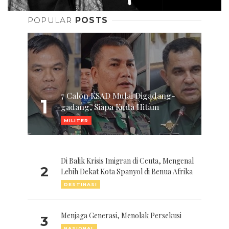
POPULAR
POSTS
7 Calon KSAD Mulai Digadang-
1
gadang, Siapa Kuda Hitam
MILITER
Di Balik Krisis Imigran di Ceuta, Mengenal
2
Lebih Dekat Kota Spanyol di Benua Afrika
DESTINASI
Menjaga Generasi, Menolak Persekusi
3
NASIONAL