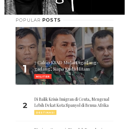
POPULAR
POSTS
7 Calon KSAD Mulai Digadang-
1
gadang, Siapa Kuda Hitam
MILITER
Di Balik Krisis Imigran di Ceuta, Mengenal
2
Lebih Dekat Kota Spanyol di Benua Afrika
DESTINASI