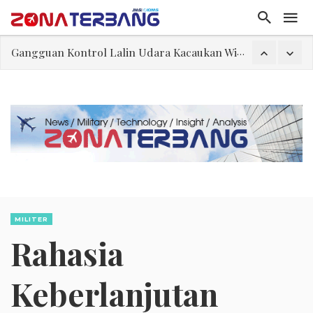
El-Sayed, Palestina, dan Peluang Diplomasi Prabowo
FWK: Presiden dan Masyarakat Perlu Gunakan Bahasa yang Santun
Dua Pesawat Nyaris Tabrakan di Haneda
Trump Batasi Hak Kewarganegaraan Lewat Kelahiran dan Larang “Wisata Bersalin”
Sjafrie Sjamsoeddin: Jangan Sakiti Hati Rakyat
Asal Muasal Ilmu Politik
Gangguan Kontrol Lalin Udara Kacaukan Widwest
MILITER
Rahasia
Keberlanjutan