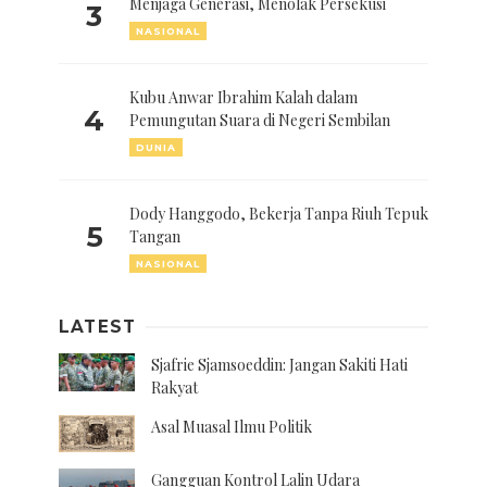
Menjaga Generasi, Menolak Persekusi
3
NASIONAL
Kubu Anwar Ibrahim Kalah dalam
4
Pemungutan Suara di Negeri Sembilan
DUNIA
Dody Hanggodo, Bekerja Tanpa Riuh Tepuk
5
Tangan
NASIONAL
LATEST
Sjafrie Sjamsoeddin: Jangan Sakiti Hati
Rakyat
Asal Muasal Ilmu Politik
Gangguan Kontrol Lalin Udara