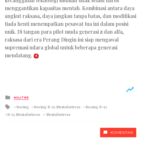
kecanggihan teknologi siluman tidak selalu harus
menggantikan kapasitas mentah. Kombinasi antara daya
angkut raksasa, daya jangkau tanpa batas, dan modifikasi
tiada henti menempatkan pesawat tua ini dalam posisi
unik. Di tangan para pilot muda generasi z dan alfa,
raksasa dari era Perang Dingin ini siap mengawal
supremasi udara global untuk beberapa generasi
mendatang.
Posted
MILITER
in
Tagged
Boeing
Boeing B-52 Stratofortress
Boeing B-52
with
B-52 Stratofortress
Stratofortress
KOMENTAR