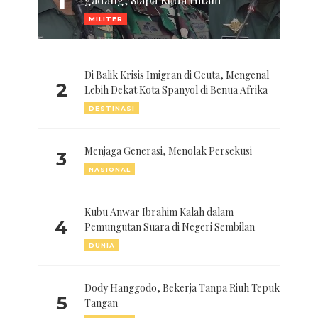
1
MILITER
Di Balik Krisis Imigran di Ceuta, Mengenal
2
Lebih Dekat Kota Spanyol di Benua Afrika
DESTINASI
Menjaga Generasi, Menolak Persekusi
3
NASIONAL
Kubu Anwar Ibrahim Kalah dalam
4
Pemungutan Suara di Negeri Sembilan
DUNIA
Dody Hanggodo, Bekerja Tanpa Riuh Tepuk
5
Tangan