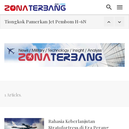
Tiongkok Pamerkan Jet Pembom H-6N
Masuki Fase Penting, Ini Posisi Iran, AS, dan Oman dalam Perjanjian Selat Hormuz
Perjanjian Selat Hormuz Makin Dekat, Harga Minyak Mentah Melonjak Akibat Serangan Terbaru Houthi
Pakar: Ekonomi Dekati Titik Hancur, Presiden: Tekanan Asing Jadi Pemicu Krisis
Gegara Stok Amunisi dan Rudal Menipis, Hubungan Presiden dan Menhan Dilaporkan Retak
Trump Batasi Hak Kewarganegaraan Lewat Kelahiran dan Larang “Wisata Bersalin”
Megaproyek Panas Bumi PT Star Energy Dikeluhkan Warga Lampung Barat, Rumah Rusak hingga Dugaan Pelanggaran Lingkungan
1 Articles.
Rahasia Keberlanjutan
Stratofortress di Era Perang