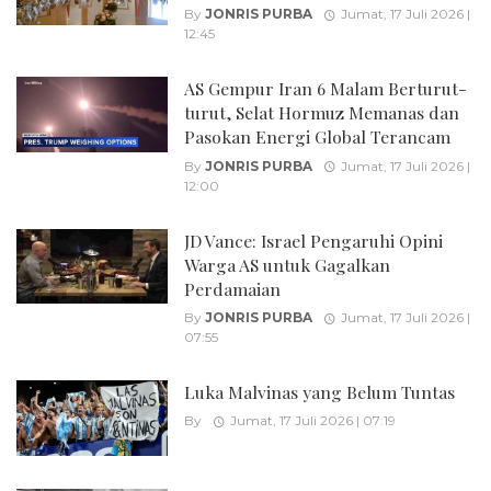
By
JONRIS PURBA
Jumat, 17 Juli 2026 |
12:45
AS Gempur Iran 6 Malam Berturut-
turut, Selat Hormuz Memanas dan
Pasokan Energi Global Terancam
By
JONRIS PURBA
Jumat, 17 Juli 2026 |
12:00
JD Vance: Israel Pengaruhi Opini
Warga AS untuk Gagalkan
Perdamaian
By
JONRIS PURBA
Jumat, 17 Juli 2026 |
07:55
Luka Malvinas yang Belum Tuntas
By
Jumat, 17 Juli 2026 | 07:19