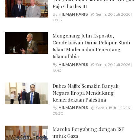
Raja Charles III
By
HILMAN FARIS
Senin, 20 Juli 2026 |
19:05
Mengenang John Esposito,
Cendekiawan Dunia Pelopor Studi
Islam Modern dan Penentang
Islamofobia
By
HILMAN FARIS
Senin, 20 Juli 2026 |
13:43
Dubes Najib: Semakin Banyak
Negara Eropa Mendukung
Kemerdekaan Palestina
By
HILMAN FARIS
Sabtu, 18 Juli 2026 |
08:30
Maroko Bergabung dengan ISF
untuk Gaza