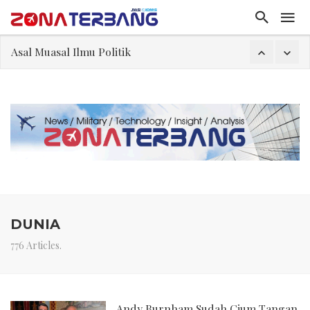
Asal Muasal Ilmu Politik
Gangguan Kontrol Lalin Udara Kacaukan Widwest
El-Sayed, Palestina, dan Peluang Diplomasi Prabowo
FWK: Presiden dan Masyarakat Perlu Gunakan Bahasa yang Santun
Dua Pesawat Nyaris Tabrakan di Haneda
Kedutaan Palestina Gelar Aksi Kerja Sukarela di Menteng sebagai Bentuk Terima Kasih kepada Indonesia
Sjafrie Sjamsoeddin: Jangan Sakiti Hati Rakyat
DUNIA
776 Articles.
Andy Burnham Sudah Cium Tangan