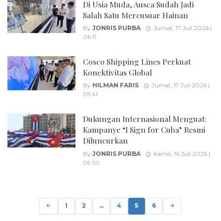
Di Usia Muda, Ausca Sudah Jadi
Salah Satu Mercusuar Hainan
By
JONRIS PURBA
Jumat, 17 Juli 2026 |
06:11
Cosco Shipping Lines Perkuat
Konektivitas Global
By
HILMAN FARIS
Jumat, 17 Juli 2026 |
05:41
Dukungan Internasional Menguat:
Kampanye “I Sign for Cuba” Resmi
Diluncurkan
By
JONRIS PURBA
Kamis, 16 Juli 2026 |
09:50
Posts
navigation
1
2
...
4
5
6