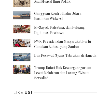
Asal Muasal Ilmu Politik
Gangguan Kontrol Lalin Udara
Kacaukan Widwest
El-Sayed, Palestina, dan Peluang
Diplomasi Prabowo
FWK: Presiden dan Masyarakat Perlu
Gunakan Bahasa yang Santun
Dua Pesawat Nyaris Tabrakan di Haneda
Trump Batasi Hak Kewarganegaraan
Lewat Kelahiran dan Larang “Wisata
Bersalin”
LIKE
US!