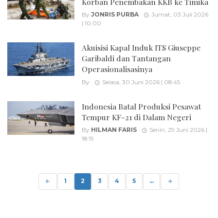
Korban Penembakan KKB ke Timika
By
JONRIS PURBA
Jumat, 03 Juli 2026
| 10:00
Akuisisi Kapal Induk ITS Giuseppe
Garibaldi dan Tantangan
Operasionalisasinya
By
Selasa, 30 Juni 2026 | 08:45
Indonesia Batal Produksi Pesawat
Tempur KF-21 di Dalam Negeri
By
HILMAN FARIS
Senin, 29 Juni 2026 |
18:15
Posts
navigation
1
2
3
4
5
...