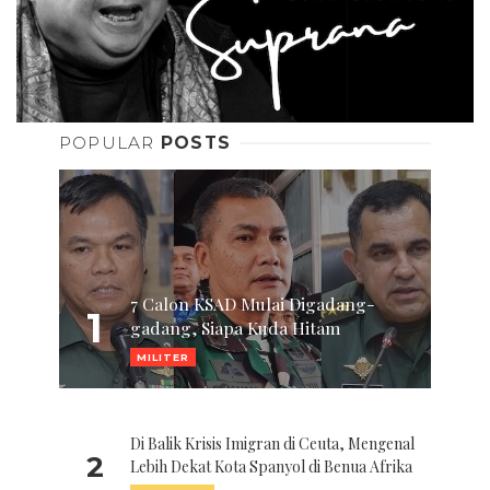
POPULAR
POSTS
7 Calon KSAD Mulai Digadang-
1
gadang, Siapa Kuda Hitam
MILITER
Di Balik Krisis Imigran di Ceuta, Mengenal
2
Lebih Dekat Kota Spanyol di Benua Afrika