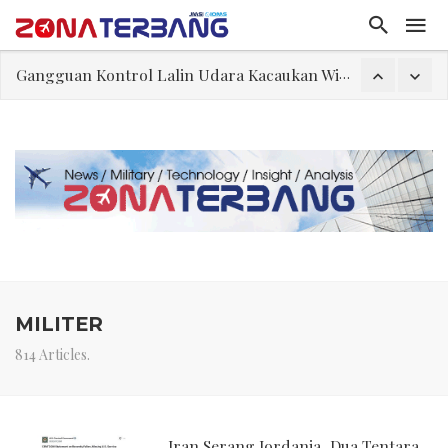
Gangguan Kontrol Lalin Udara Kacaukan Widwest
El-Sayed, Palestina, dan Peluang Diplomasi Prabowo
FWK: Presiden dan Masyarakat Perlu Gunakan Bahasa yang Santun
Dua Pesawat Nyaris Tabrakan di Haneda
Trump Batasi Hak Kewarganegaraan Lewat Kelahiran dan Larang “Wisata Bersalin”
Sjafrie Sjamsoeddin: Jangan Sakiti Hati Rakyat
Asal Muasal Ilmu Politik
MILITER
814 Articles.
Iran Serang Jordania, Dua Tentara