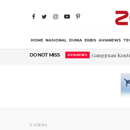
HOME
NASIONAL
DUNIA
EKBIS
AVIANEWS
TE
El-Sayed, Palestin
DO NOT MISS
DUNIA
FWK: Presiden d
NASIONAL
Dua Pesawat Nya
AVIANEWS
Trump Batasi Hak K
DUNIA
Sjafrie Sjamsoeddi
MILITER
Asal Muasal 
JAYA SUPRANA
Gangguan Kontr
AVIANEWS
6 Articles.