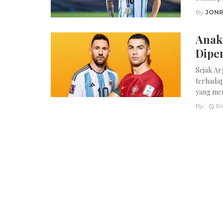
By
JONR
Anak
Dipe
Sejak Ar
terhadap
yang men
By
Ra
Posts
navigation