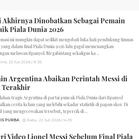
i Akhirnya Dinobatkan Sebagai Pemain
ik Piala Dunia 2026
rmasi ini mungkin dapat sedikit mengobati luka hati pendukung timnas
 yang dalam final Piala Dunia 2026 lalu gagal memenangkan
ngan melawan Spanyol. Megabintang sekaligus ka ...
mis, 23 Juli 2026 | 19:35
in Argentina Abaikan Perintah Messi di
 Terakhir
lahan tragis Argentina di partai puncak Piala Dunia dari Spanyol
lkan cerita kelam yang melebihi sekadar statistik di papan skor. Di
il yang mengecewakan tersebut, tepercik di ...
IS PURBA
Rabu, 22 Juli 2026 | 14:35
ri Video Lionel Messi Sebelum Final Piala