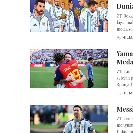
Duni
ZT. Reka
laga fin
media sos
By
HILM
Yamal
Meda
ZT. Lami
setelah 
Spanyol 
By
HILM
Mess
ZT. Lion
menyusul
Dalam pe