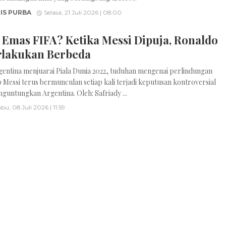
IS PURBA
Selasa, 21 Juli 2026 | 08:00
 Emas FIFA? Ketika Messi Dipuja, Ronaldo
rlakukan Berbeda
gentina menjuarai Piala Dunia 2022, tuduhan mengenai perlindungan
 Messi terus bermunculan setiap kali terjadi keputusan kontroversial
guntungkan Argentina. Oleh: Safriady ...
bu, 08 Juli 2026 | 11:59