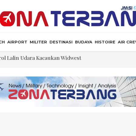
CH
AIRPORT
MILITER
DESTINASI
BUDAYA
HISTOIRE
AIR CR
a, dan Peluang Diplomasi Prabowo
an Masyarakat Perlu Gunakan Bahasa yang Santun
ris Tabrakan di Haneda
ewarganegaraan Lewat Kelahiran dan Larang “Wisata B
n: Jangan Sakiti Hati Rakyat
Ilmu Politik
ol Lalin Udara Kacaukan Widwest