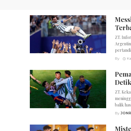
Mess
Terba
ZT. Info
Argentin
pertandi
By
Ka
Pema
Detik
ZT. Keka
meningga
balik has
By
JONR
Miste