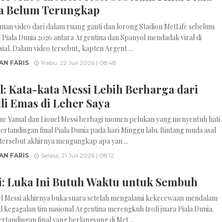
a Belum Terungkap
man video dari dalam ruang ganti dan lorong Stadion MetLife sebelum
al Piala Dunia 2026 antara Argentina dan Spanyol mendadak viral di
ial. Dalam video tersebut, kapten Argent ...
AN FARIS
Rabu, 22 Juli 2026 | 08:48
: Kata-kata Messi Lebih Berharga dari
li Emas di Leher Saya
ne Yamal dan Lionel Messi berbagi momen pelukan yang menyentuh hati
pertandingan final Piala Dunia pada hari Minggu lalu. Bintang muda asal
tersebut akhirnya mengungkap apa yan ...
AN FARIS
Selasa, 21 Juli 2026 | 08:12
i: Luka Ini Butuh Waktu untuk Sembuh
el Messi akhirnya buka suara setelah mengalami kekecewaan mendalam
 kegagalan tim nasional Argentina merengkuh trofi juara Piala Dunia.
rtandingan final yang berlangsung di Met ...