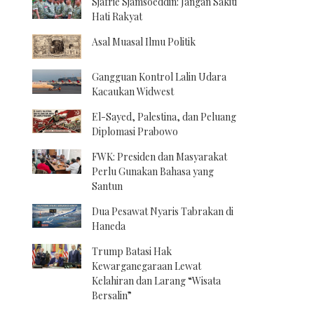
Sjafrie Sjamsoeddin: Jangan Sakiti
Hati Rakyat
Asal Muasal Ilmu Politik
Gangguan Kontrol Lalin Udara
Kacaukan Widwest
El-Sayed, Palestina, dan Peluang
Diplomasi Prabowo
FWK: Presiden dan Masyarakat
Perlu Gunakan Bahasa yang
Santun
Dua Pesawat Nyaris Tabrakan di
Haneda
Trump Batasi Hak
Kewarganegaraan Lewat
Kelahiran dan Larang “Wisata
Bersalin”