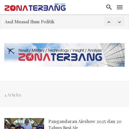
Asal Muasal Ilmu Politik
Gangguan Kontrol Lalin Udara Kacaukan Widwest
El-Sayed, Palestina, dan Peluang Diplomasi Prabowo
FWK: Presiden dan Masyarakat Perlu Gunakan Bahasa yang Santun
Dua Pesawat Nyaris Tabrakan di Haneda
Kedutaan Palestina Gelar Aksi Kerja Sukarela di Menteng sebagai Bentuk Terima Kasih kepada Indonesia
Sjafrie Sjamsoeddin: Jangan Sakiti Hati Rakyat
4 Articles.
Pangandaran Airshow 2025 dan 20
Tahun Susi Air