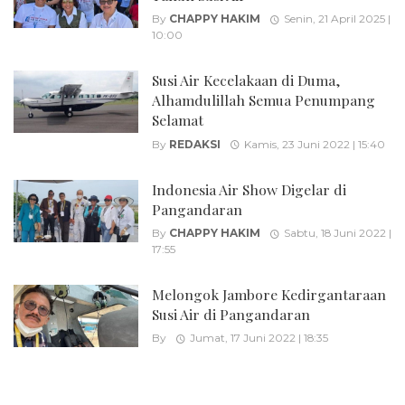
By
CHAPPY HAKIM
Senin, 21 April 2025 |
10:00
Susi Air Kecelakaan di Duma,
Alhamdulillah Semua Penumpang
Selamat
By
REDAKSI
Kamis, 23 Juni 2022 | 15:40
Indonesia Air Show Digelar di
Pangandaran
By
CHAPPY HAKIM
Sabtu, 18 Juni 2022 |
17:55
Melongok Jambore Kedirgantaraan
Susi Air di Pangandaran
By
Jumat, 17 Juni 2022 | 18:35
Posts