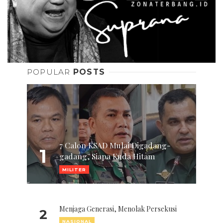
POPULAR
POSTS
7 Calon KSAD Mulai Digadang-
1
gadang, Siapa Kuda Hitam
MILITER
Menjaga Generasi, Menolak Persekusi
2
NASIONAL