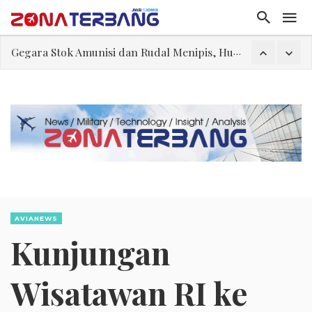
Gegara Stok Amunisi dan Rudal Menipis, Hubungan Presiden dan Menhan Dilaporkan Retak
Abdul El-Sayed Selangkah Lagi Menuju Senat AS
Iran: Jalur Alternatif Selat Hormuz Telah Disepakati
Begini Cara Kerja Kabin, Hingga Penumpang Bisa Nyaman Selama Penerbangan
Masuki Fase Penting, Ini Posisi Iran, AS, dan Oman dalam Perjanjian Selat Hormuz
Perjanjian Selat Hormuz Makin Dekat, Harga Minyak Mentah Melonjak Akibat Serangan Terbaru Houthi
Pakar: Ekonomi Dekati Titik Hancur, Presiden: Tekanan Asing Jadi Pemicu Krisis
AVIANEWS
Kunjungan
Wisatawan RI ke