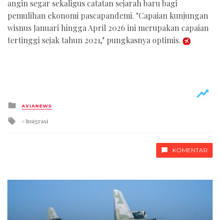
angin segar sekaligus catatan sejarah baru bagi
pemulihan ekonomi pascapandemi. "Capaian kunjungan
wisnus Januari hingga April 2026 ini merupakan capaian
tertinggi sejak tahun 2021," pungkasnya optimis.
Posted
AVIANEWS
in
Tagged
Imigrasi
with
KOMENTAR