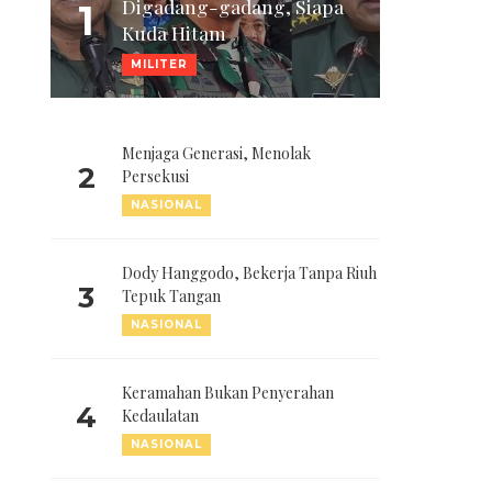
Digadang-gadang, Siapa
1
Kuda Hitam
MILITER
Menjaga Generasi, Menolak
2
Persekusi
NASIONAL
Dody Hanggodo, Bekerja Tanpa Riuh
3
Tepuk Tangan
NASIONAL
Keramahan Bukan Penyerahan
4
Kedaulatan
NASIONAL