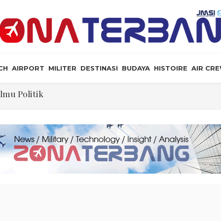
CH
AIRPORT
MILITER
DESTINASI
BUDAYA
HISTOIRE
AIR CR
Ilmu Politik
ol Lalin Udara Kacaukan Widwest
a, dan Peluang Diplomasi Prabowo
an Masyarakat Perlu Gunakan Bahasa yang Santun
ris Tabrakan di Haneda
Gelar Aksi Kerja Sukarela di Menteng sebagai Bentuk T
n: Jangan Sakiti Hati Rakyat