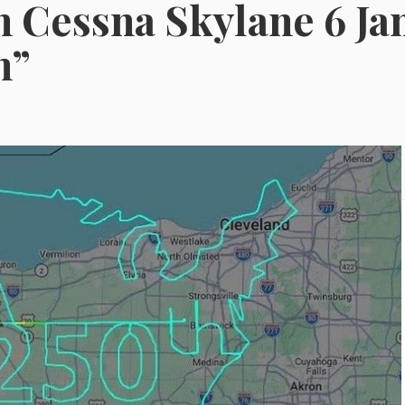
n Cessna Skylane 6 J
h”