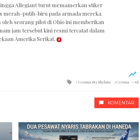
, hingga Allegiant turut memamerkan stiker
is merah-putih-biru pada armada mereka.
oleh seorang pilot di Ohio ini memberikan
enam jam tersebut kini resmi tercatat dalam
ekaan Amerika Serikat.
Tagged
Cessna 182 Skylane
Cessna
AS
with
KOMENTAR