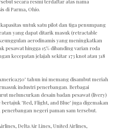
ersebut secara resmi terdaftar atas nama
s di Parma, Ohio.
 kapasitas untuk satu pilot dan tiga penumpang
atan yang dapat ditarik masuk (retractable
an keunggulan aerodinamis yang meningkatkan
 pesawat hingga 15% dibanding varian roda
gan kecepatan jelajah sekitar 173 knot atau 318
"America250" tahun ini memang disambut meriah
rmasuk industri penerbangan. Berbagai
urut meluncurkan desain badan pesawat (livery)
bertajuk "Red, Flight, and Blue" juga digemakan
 penerbangan negeri paman sam tersebut.
lines, Delta Air Lines, United Airlines,