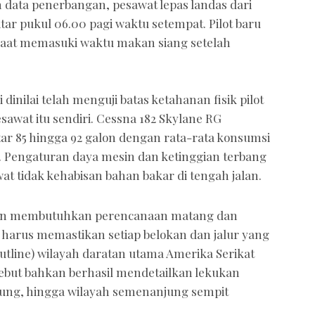
n data penerbangan, pesawat lepas landas dari
ar pukul 06.00 pagi waktu setempat. Pilot baru
aat memasuki waktu makan siang setelah
inilai telah menguji batas ketahanan fisik pilot
pesawat itu sendiri. Cessna 182 Skylane RG
tar 85 hingga 92 galon dengan rata-rata konsumsi
m. Pengaturan daya mesin dan ketinggian terbang
t tidak kehabisan bahan bakar di tengah jalan.
ikan membutuhkan perencanaan matang dan
ot harus memastikan setiap belokan dan jalur yang
utline) wilayah daratan utama Amerika Serikat
rsebut bahkan berhasil mendetailkan lekukan
ung, hingga wilayah semenanjung sempit