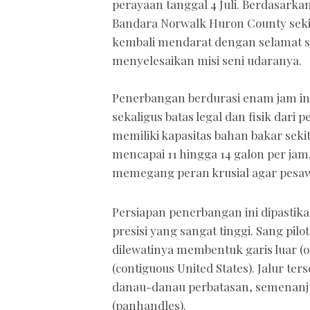
perayaan tanggal 4 Juli. Berdasarka
Bandara Norwalk Huron County sekit
kembali mendarat dengan selamat s
menyelesaikan misi seni udaranya.
Penerbangan berdurasi enam jam ini d
sekaligus batas legal dan fisik dari 
memiliki kapasitas bahan bakar seki
mencapai 11 hingga 14 galon per ja
memegang peran krusial agar pesawa
Persiapan penerbangan ini dipast
presisi yang sangat tinggi. Sang pil
dilewatinya membentuk garis luar (o
(contiguous United States). Jalur te
danau-danau perbatasan, semenanj
(panhandles).