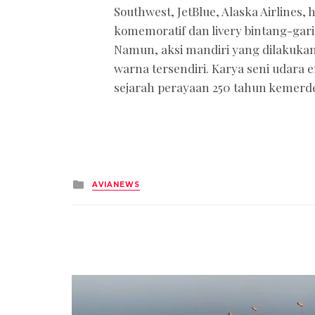
Southwest, JetBlue, Alaska Airlines
komemoratif dan livery bintang-gar
Namun, aksi mandiri yang dilakukan 
warna tersendiri. Karya seni udara 
sejarah perayaan 250 tahun kemerd
Posted
AVIANEWS
in