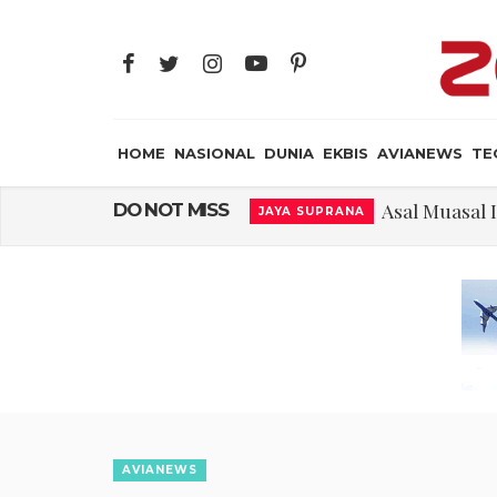
HOME
NASIONAL
DUNIA
EKBIS
AVIANEWS
TE
Asal Muasal 
DO NOT MISS
JAYA SUPRANA
Gangguan Kontr
AVIANEWS
El-Sayed, Palestin
DUNIA
FWK: Presiden d
NASIONAL
Dua Pesawat Nya
AVIANEWS
Kedutaan Palestina 
DUNIA
Sjafrie Sjamsoeddi
MILITER
AVIANEWS