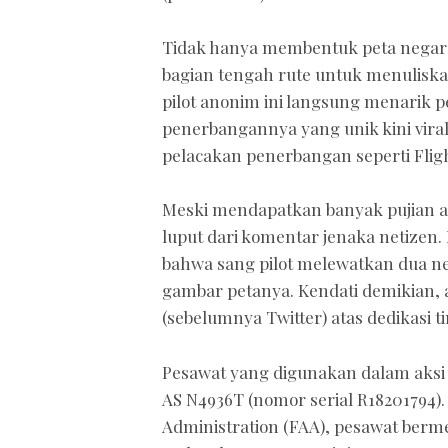
Tidak hanya membentuk peta negara,
bagian tengah rute untuk menuliskan 
pilot anonim ini langsung menarik p
penerbangannya yang unik kini vira
pelacakan penerbangan seperti Flig
Meski mendapatkan banyak pujian atas
luput dari komentar jenaka netizen
bahwa sang pilot melewatkan dua neg
gambar petanya. Kendati demikian, a
(sebelumnya Twitter) atas dedikasi ti
Pesawat yang digunakan dalam aksi b
AS N4936T (nomor serial R18201794). 
Administration (FAA), pesawat berme